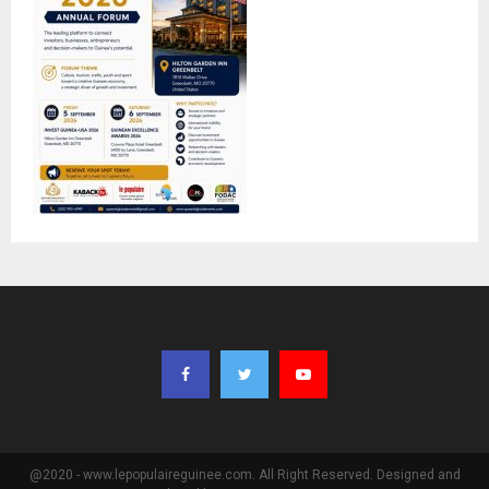
@2020 - www.lepopulaireguinee.com. All Right Reserved. Designed and