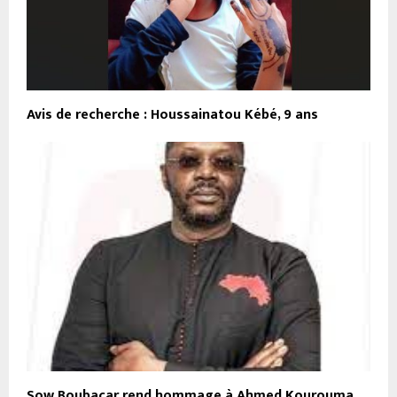
Avis de recherche : Houssainatou Kébé, 9 ans
Sow Boubacar rend hommage à Ahmed Kourouma