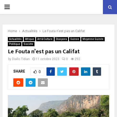
P
R
Home
Actualités
Le Fouta n’est pas un Califat
I
Actualités
Afrique
Art & Culture
Diaspora
Guinee
Moyenne Guinée
Politique
Sociéte
M
Le Fouta n’est pas un Califat
by
Diallo Tidian
11 octobre 2023
0
292
A
SHARE
0
R
Y
M