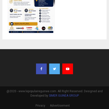
@2020 - www.lepopulaireguinee.com. All Right Reserved. Designed and
Developed by
SIMER GUINEA GROUP
Privacy
Advertisement