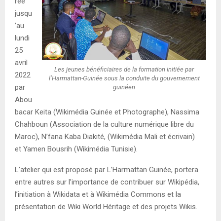
rée
jusqu
’au
lundi
25
avril
Les jeunes bénéficiaires de la formation initiée par
2022
l’Harmattan-Guinée sous la conduite du gouvernement
par
guinéen
Abou
bacar Keita (Wikimédia Guinée et Photographe), Nassima
Chahboun (Association de la culture numérique libre du
Maroc), N’fana Kaba Diakité, (Wikimédia Mali et écrivain)
et Yamen Bousrih (Wikimédia Tunisie).
L’atelier qui est proposé par L’Harmattan Guinée, portera
entre autres sur l’importance de contribuer sur Wikipédia,
l’initiation à Wikidata et à Wikimédia Commons et la
présentation de Wiki World Héritage et des projets Wikis.