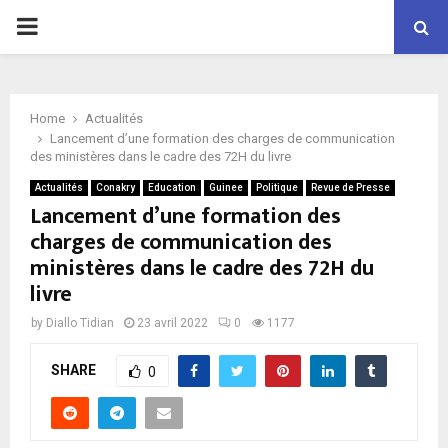
P
R
Home
Actualités
I
Lancement d’une formation des charges de communication
des ministères dans le cadre des 72H du livre
M
Actualités
Conakry
Education
Guinee
Politique
Revue de Presse
Lancement d’une formation des
charges de communication des
A
ministères dans le cadre des 72H du
livre
R
by
Diallo Tidian
23 avril 2022
0
1177
Y
SHARE
0
M