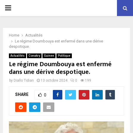
P
R
Home
Actualités
I
Le régime Doumbouya est enfermé dans une dérive
despotique.
M
Actualités
Conakry
Guinee
Politique
Le régime Doumbouya est enfermé
dans une dérive despotique.
A
by
Diallo Tidian
13 octobre 2024
0
199
R
SHARE
0
Y
M