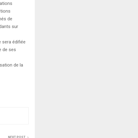
mations
ctions
nés de
dants sur
 sera édifiée
te de ses
sation de la
NEXT POST