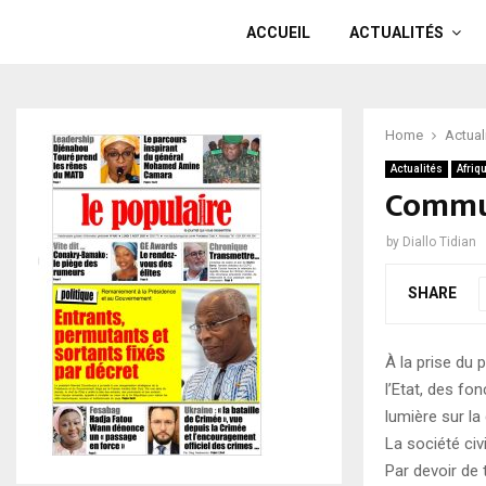
ACCUEIL
ACTUALITÉS
Home
Actual
Actualités
Afriq
Commun
by
Diallo Tidian
SHARE
À la prise du
l’Etat, des fo
lumière sur la
La société civ
Par devoir de 