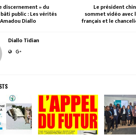
 discernement » du
Le président chin
bâti public : Les vérités
sommet vidéo avec l
t Amadou Diallo
français et le chancel
Diallo Tidian
STS