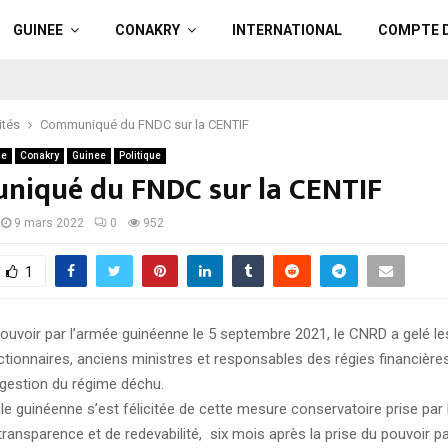
GUINEE
CONAKRY
INTERNATIONAL
COMPTE 
ités
Communiqué du FNDC sur la CENTIF
ue
Conakry
Guinee
Politique
iqué du FNDC sur la CENTIF
9 mars 2022
0
952
1
 pouvoir par l’armée guinéenne le 5 septembre 2021, le CNRD a gelé 
nctionnaires, anciens ministres et responsables des régies financières
 gestion du régime déchu.
ile guinéenne s’est félicitée de cette mesure conservatoire prise par
transparence et de redevabilité, six mois après la prise du pouvoir pa