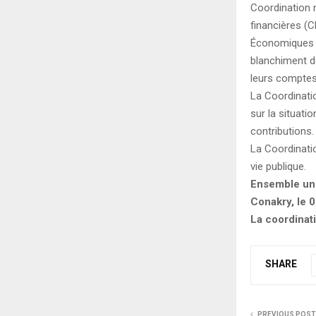
Coordination n
financières (C
Économiques e
blanchiment d
leurs comptes
La Coordinatio
sur la situatio
contributions.
La Coordinatio
vie publique.
Ensemble uni
Conakry, le 
La coordinat
SHARE
PREVIOUS POST