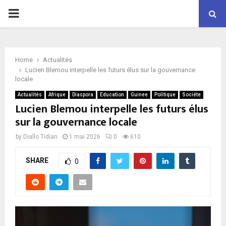
P
R
Home
Actualités
I
Lucien Blemou interpelle les futurs élus sur la gouvernance
locale
M
Actualités
Afrique
Diaspora
Education
Guinee
Politique
Sociéte
Lucien Blemou interpelle les futurs élus
sur la gouvernance locale
A
by
Diallo Tidian
1 mai 2026
0
610
R
SHARE
0
Y
M