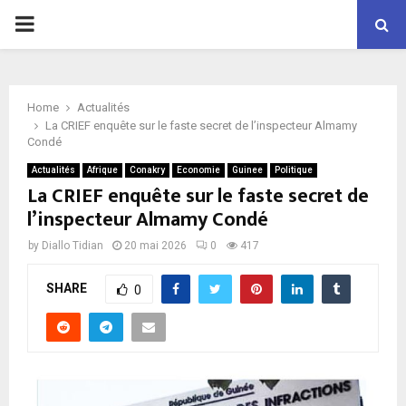
P
R
Home
Actualités
I
La CRIEF enquête sur le faste secret de l’inspecteur Almamy
Condé
M
Actualités
Afrique
Conakry
Economie
Guinee
Politique
La CRIEF enquête sur le faste secret de
l’inspecteur Almamy Condé
A
by
Diallo Tidian
20 mai 2026
0
417
R
SHARE
0
Y
M