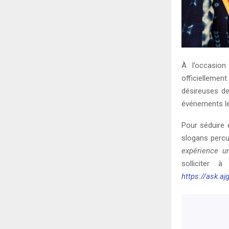
À l’occasion
officielleme
désireuses de
événements le
Pour séduire 
slogans percu
expérience u
solliciter
https://ask.a