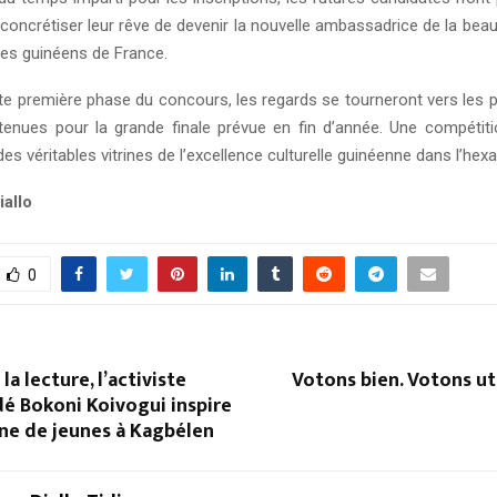
concrétiser leur rêve de devenir la nouvelle ambassadrice de la bea
 des guinéens de France.
tte première phase du concours, les regards se tourneront vers les 
tenues pour la grande finale prévue en fin d’année. Une compétit
s véritables vitrines de l’excellence culturelle guinéenne dans l’hex
iallo
0
 la lecture, l’activiste
Votons bien. Votons uti
é Bokoni Koivogui inspire
ne de jeunes à Kagbélen