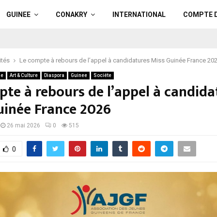
GUINEE
CONAKRY
INTERNATIONAL
COMPTE 
ités
Le compte à rebours de l’appel à candidatures Miss Guinée France 20
ue
Art & Culture
Diaspora
Guinee
Sociéte
pte à rebours de l’appel à candida
uinée France 2026
26 mai 2026
0
515
0