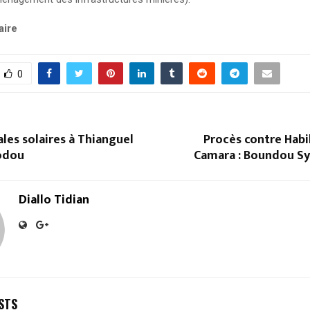
aire
0
les solaires à Thianguel
Procès contre Hab
lodou
Camara : Boundou Sy
Diallo Tidian
STS