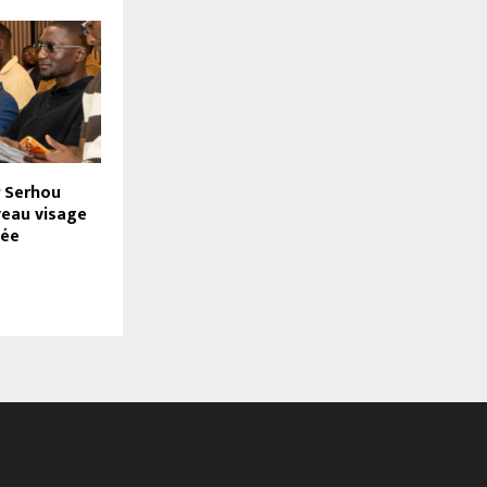
r Serhou
veau visage
née