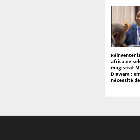
Réinventer la
africaine sel
magistrat 
Diawara : ent
nécessité d