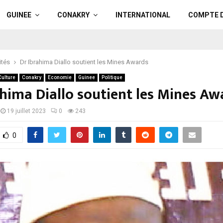
GUINEE
CONAKRY
INTERNATIONAL
COMPTE 
ités
Dr Ibrahima Diallo soutient les Mines Awards
Culture
Conakry
Economie
Guinee
Politique
ahima Diallo soutient les Mines Aw
19 juillet 2023
0
243
0