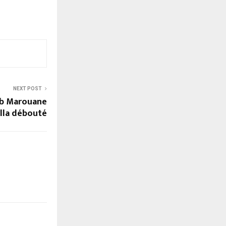
NEXT POST
ib Marouane
lla débouté