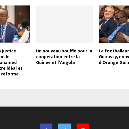
 justice
Un nouveau souffle pour la
Le footballeu
on le
coopération entre la
Guirassy, nou
Mohamed
Guinée et l’Angola
d’Orange Gui
re idéal et
e réforme