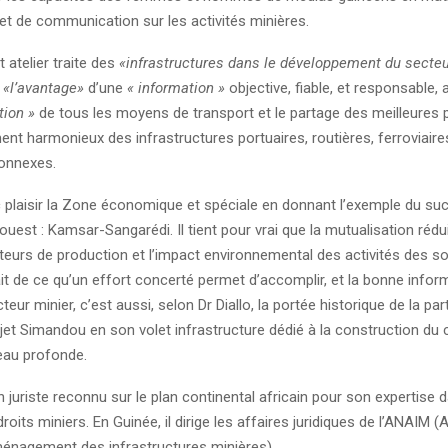
et de communication sur les activités minières.
 atelier traite des
«infrastructures dans le développement du secteu
e
«l’avantage»
d’une
« information »
objective, fiable, et responsable, 
tion »
de tous les moyens de transport et le partage des meilleures 
nt harmonieux des infrastructures portuaires, routières, ferroviaire
connexes.
c plaisir la Zone économique et spéciale en donnant l’exemple du su
ouest : Kamsar-Sangarédi. Il tient pour vrai que la mutualisation réduit
eurs de production et l’impact environnemental des activités des so
t de ce qu’un effort concerté permet d’accomplir, et la bonne inform
eur minier, c’est aussi, selon Dr Diallo, la portée historique de la par
jet Simandou en son volet infrastructure dédié à la construction du
 eau profonde.
un juriste reconnu sur le plan continental africain pour son expertise 
oits miniers. En Guinée, il dirige les affaires juridiques de l’ANAIM 
ménagement des infrastructures minières).