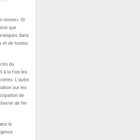
r minier»
. Dr
ainsi que
pratiques dans
s et de toutes
ccès du
 à la fois les
ciétés. L’autre
ation sur les
ticipation de
 chemin de fer
dans le
(Agence