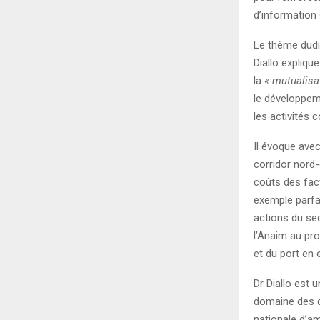
d’information 
Le thème dudit
Diallo expliqu
la
« mutualisa
le développeme
les activités 
Il évoque ave
corridor nord-
coûts des fact
exemple parfai
actions du sect
l’Anaim au pro
et du port en
Dr Diallo est 
domaine des dr
nationale d’a