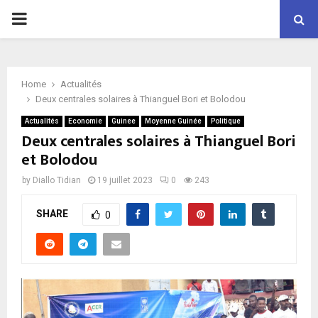
P
R
Home
Actualités
I
Deux centrales solaires à Thianguel Bori et Bolodou
Actualités
Economie
Guinee
Moyenne Guinée
Politique
M
Deux centrales solaires à Thianguel Bori
et Bolodou
A
by
Diallo Tidian
19 juillet 2023
0
243
R
SHARE
0
Y
M