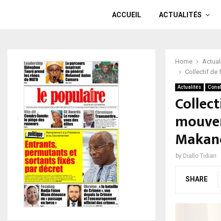
ACCUEIL
ACTUALITÉS
Home
Actual
Collectif d
Actualités
Cona
Collect
mouvem
Makan
by
Diallo Tidian
SHARE