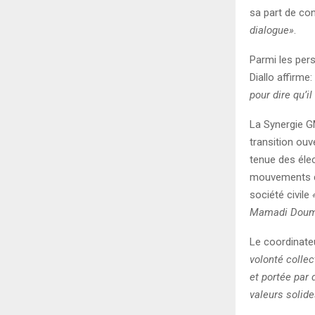
sa part de co
dialogue»
.
Parmi les per
Diallo affirme:
pour dire qu’i
La Synergie GM
transition ouv
tenue des élec
mouvements de
société civile
Mamadi Doumbo
Le coordinate
volonté colle
et portée par
valeurs solide