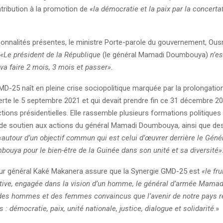
ntribution à la promotion de
«la démocratie et la paix par la concertat
sonnalités présentes, le ministre Porte-parole du gouvernement, O
«Le président de la République
(le général Mamadi Doumbouya)
n’es
l va faire 2 mois, 3 mois et passer».
D-25 naît en pleine crise sociopolitique marquée par la prolongation
erte le 5 septembre 2021 et qui devait prendre fin ce 31 décembre 20
tions présidentielles. Elle rassemble plusieurs formations politiques
 soutien aux actions du général Mamadi Doumbouya, ainsi que des
«autour d’un objectif commun qui est celui d’œuvrer derrière le Géné
uya pour le bien-être de la Guinée dans son unité et sa diversité»
ur général Kaké Makanera assure que la Synergie GMD-25 est
«le fru
ctive, engagée dans la vision d’un homme, le général d’armée Mama
 des hommes et des femmes convaincus que l’avenir de notre pays r
s : démocratie, paix, unité nationale, justice, dialogue et solidarité
.»