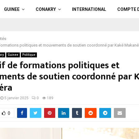
GUINEE
CONAKRY
INTERNATIONAL
COMPTE 
ités
e formations politiques et mouvements de soutien coordonné par Kaké Makané
kry
Guinee
Politique
if de formations politiques et
ents de soutien coordonné par 
éra
5 janvier 2025
0
189
0