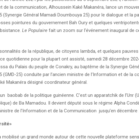
 et de la communication, Alhoussein Kaké Makanéra, lance un mouve
 (Synergie Général Mamadi Doumbouya 25) pour le dialogue et la pai
osses pointures du gouvernement Bah Oury et quelques ventripotent
bsistance.
Le Populaire
fait un zoom sur l’événement inaugural de c
sonnalités de la république, de citoyens lambda, et quelques pauvres
nce quotidienne pour la plupart ont assisté, samedi 28 décembre 202
Issa du Palais du peuple de Conakry, au baptême de la Synergie Gén
(GMD-25) conduite par l’ancien ministre de l’Information et de la 
ké Makanéra désigné coordinateur général.
n baobab de la politique guinéenne. C’est un apparatchik de l’Unr (U
lique) de Ba Mamadou. Il devient député sous le régime Alpha Condé.
ministre de l’Information et de la Communication jusqu’en décembre
rsité»
 mobilisé un grand monde autour de cette nouvelle plateforme sen