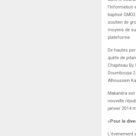
l’Information
baptisé GMD25
soutien de gr
moyens de su
plateforme.
De hautes per
quête de pita
Chapiteau By 
Doumbouya 25 
Alhoussein Ka
Makanéra est u
nouvelle répub
janvier 2014 
«Pour la dive
L’événement a