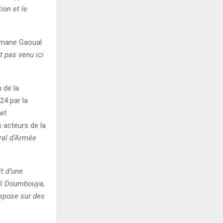
ion et le
usmane Gaoual
t pas venu ici
 de la
24 par la
 et
 acteurs de la
ral d’Armée
.
it d’une
di Doumbouya,
epose sur des