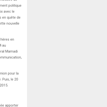
ment politique
x avec le
s en quête de
ette nouvelle
 hères en
4 au
éral Mamadi
communication,
nion pour la
 Puis, le 20
 2015.
sée apporter