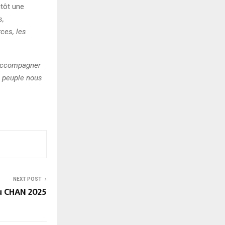
utôt une
s,
ces, les
 accompagner
e peuple nous
NEXT POST
au CHAN 2025