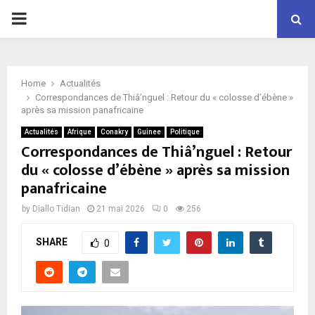
P
R
Home
Actualités
I
Correspondances de Thiâ’nguel : Retour du « colosse d’ébène »
après sa mission panafricaine
M
Actualités
Afrique
Conakry
Guinee
Politique
Correspondances de Thiâ’nguel : Retour
du « colosse d’ébène » après sa mission
A
panafricaine
R
by
Diallo Tidian
21 mai 2026
0
256
SHARE
Y
0
M