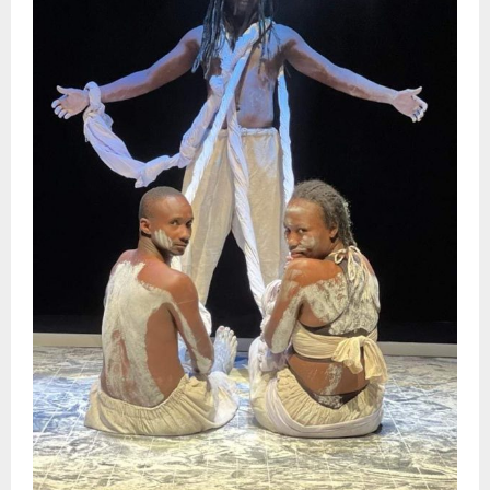
E
N
U