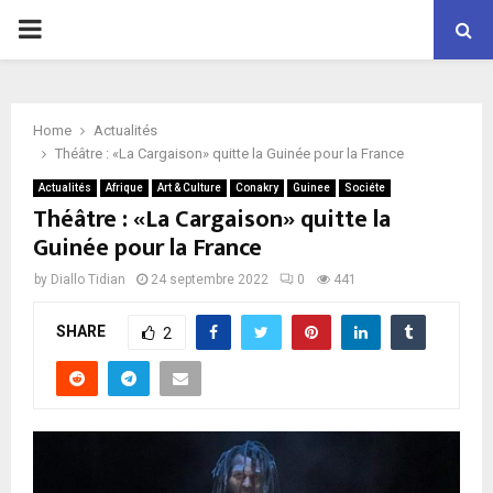
P
R
Home
Actualités
I
Théâtre : «La Cargaison» quitte la Guinée pour la France
Actualités
Afrique
Art & Culture
Conakry
Guinee
Sociéte
M
Théâtre : «La Cargaison» quitte la
Guinée pour la France
A
by
Diallo Tidian
24 septembre 2022
0
441
R
SHARE
2
Y
M