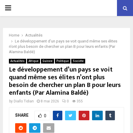
P
R
Home
Actualités
I
Le développement d’un pays se voit quand même ses élites
n’ont plus besoin de chercher un plan B pour leurs enfants (Par
Alamina Baldé)
M
Actualités
Afrique
Guinee
Politique
Sociéte
Le développement d’un pays se voit
A
quand même ses élites n’ont plus
besoin de chercher un plan B pour leurs
R
enfants (Par Alamina Baldé)
by
Diallo Tidian
8 mai 2026
0
355
Y
SHARE
0
M