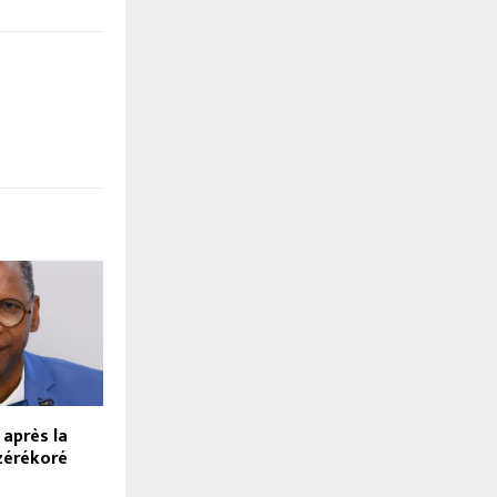
 après la
zérékoré