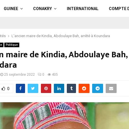
GUINEE
CONAKRY
INTERNATIONAL
COMPTE 
ités
L’ancien maire de Kindia, Abdoulaye Bah, arrêté à Koundara
ee
Politique
n maire de Kindia, Abdoulaye Bah,
dara
25 septembre 2022
0
405
0