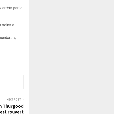
 arrêts par la
s soins à
oundara »,
NEXT POST
in Thurgood
 est rouvert