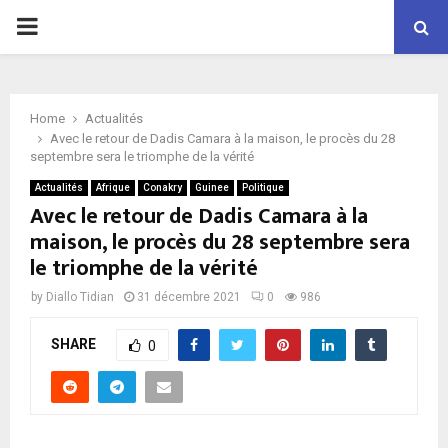
P
R
Home
Actualités
I
Avec le retour de Dadis Camara à la maison, le procès du 28
septembre sera le triomphe de la vérité
M
Actualités
Afrique
Conakry
Guinee
Politique
Avec le retour de Dadis Camara à la
maison, le procès du 28 septembre sera
A
le triomphe de la vérité
R
by
Diallo Tidian
31 décembre 2021
0
986
SHARE
Y
0
M