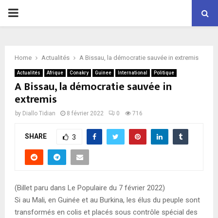
P
R
Home
Actualités
A Bissau, la démocratie sauvée in extremis
I
Actualités
Afrique
Conakry
Guinee
International
Politique
A Bissau, la démocratie sauvée in
M
extremis
by
Diallo Tidian
8 février 2022
0
716
A
SHARE
3
R
Y
(Billet paru dans Le Populaire du 7 février 2022)
M
Si au Mali, en Guinée et au Burkina, les élus du peuple sont
transformés en colis et placés sous contrôle spécial des