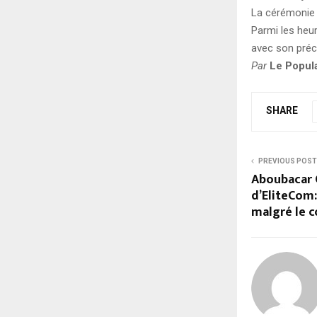
La cérémonie 
Parmi les heu
avec son pré
Par
Le Popul
SHARE
PREVIOUS POST
Aboubacar 
d’EliteCom:
malgré le 