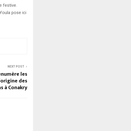
 festive.
Youla pose ici
NEXT POST
numère les
’origine des
s à Conakry