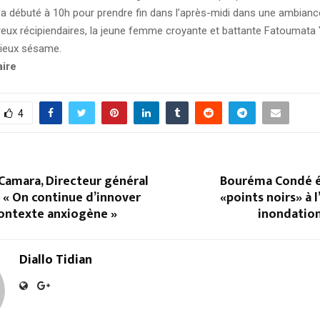
a débuté à 10h pour prendre fin dans l’après-midi dans une ambiance
reux récipiendaires, la jeune femme croyante et battante Fatoumata 
cieux sésame.
aire
4
Camara, Directeur général
Bouréma Condé é
 « On continue d’innover
«points noirs» à l
contexte anxiogène »
inondation
Diallo Tidian