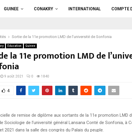
GUINEE
CONAKRY
INTERNATIONAL
COMPTE 
ités
Sortie de la 11e promotion LMD de l’université de Sonfonia
kry
Education
Guinee
de la 11e promotion LMD de l’unive
fonia
9 août 2021
0
1840
4
icielle de remise de diplôme aux sortants de la 11e promotion LMD 
e Sociologie de l’université général Lansana Conté de Sonfonia, à C
let 2021 dans la salle des congrès du Palais du peuple.