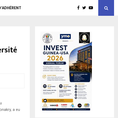
D’ADHÉRENT
rsité
du
onakry, a eu