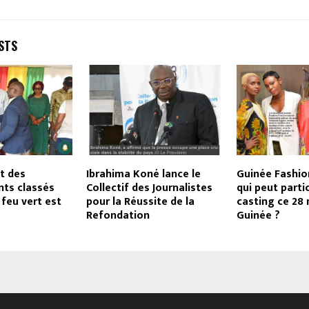
STS
t des
Ibrahima Koné lance le
Guinée Fashion
nts classés
Collectif des Journalistes
qui peut parti
 feu vert est
pour la Réussite de la
casting ce 28
Refondation
Guinée ?