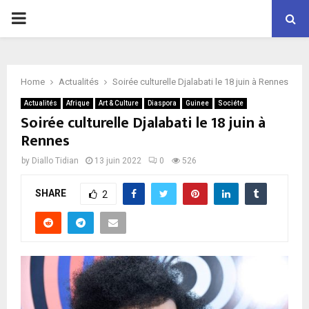
P
R
Home
Actualités
Soirée culturelle Djalabati le 18 juin à Rennes
I
Actualités
Afrique
Art & Culture
Diaspora
Guinee
Sociéte
Soirée culturelle Djalabati le 18 juin à
M
Rennes
by
Diallo Tidian
13 juin 2022
0
526
A
SHARE
2
R
Y
M