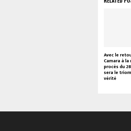
RELATED PO
Avec le reto
Camara à la 
procès du 2
sera le trio
vérité