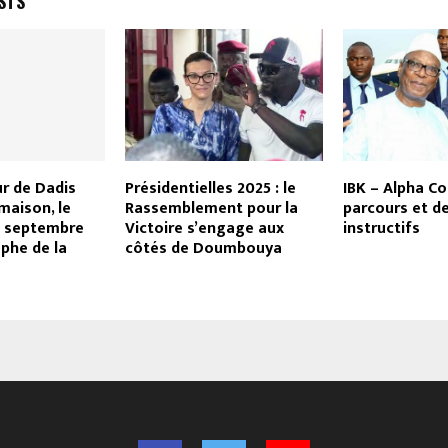
STS
ur de Dadis
Présidentielles 2025 : le
IBK – Alpha Co
maison, le
Rassemblement pour la
parcours et d
8 septembre
Victoire s’engage aux
instructifs
mphe de la
côtés de Doumbouya