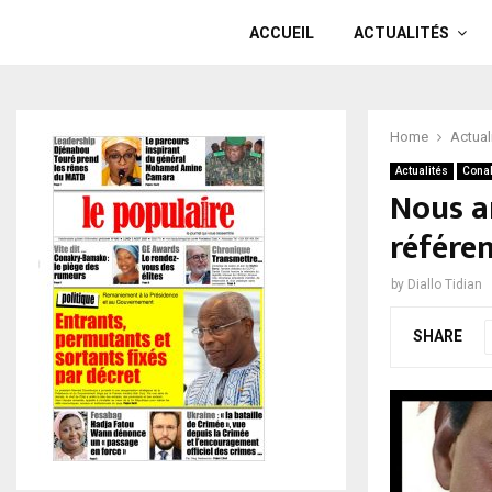
ACCUEIL
ACTUALITÉS
Home
Actual
Actualités
Cona
Nous ar
référ
by
Diallo Tidian
SHARE