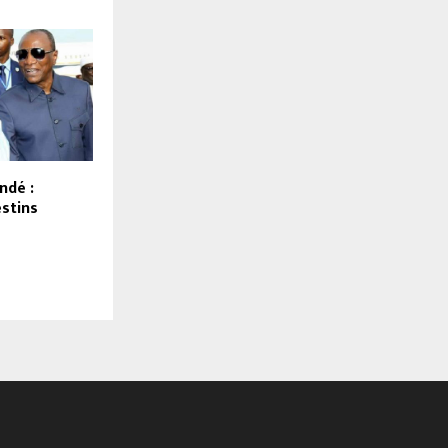
ndé :
estins