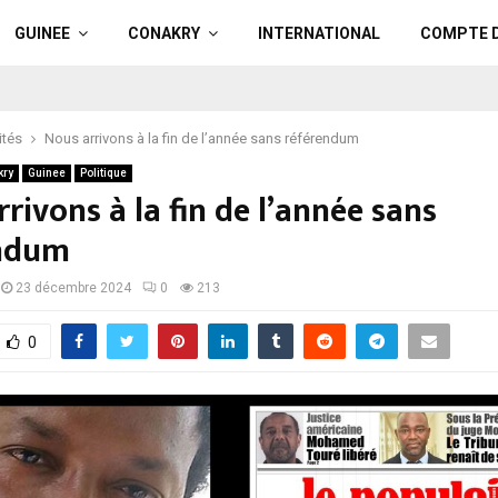
GUINEE
CONAKRY
INTERNATIONAL
COMPTE 
ités
Nous arrivons à la fin de l’année sans référendum
kry
Guinee
Politique
rivons à la fin de l’année sans
endum
23 décembre 2024
0
213
0