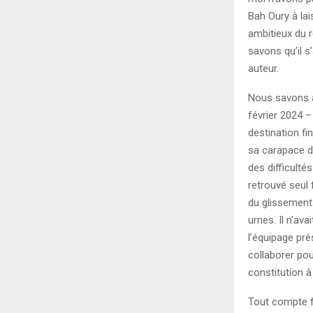
Bah Oury à lai
ambitieux du 
savons qu’il s
auteur.
Nous savons au
février 2024 –
destination fi
sa carapace d’
des difficulté
retrouvé seul 
du glissement 
urnes. Il n’av
l’équipage pré
collaborer pou
constitution à 
Tout compte fa