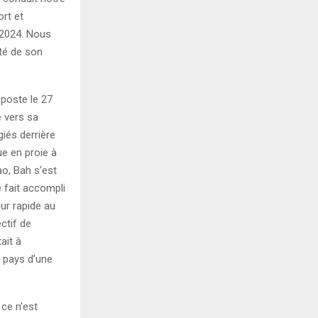
ort et
 2024. Nous
ité de son
 poste le 27
e vers sa
giés derrière
ue en proie à
ao, Bah s’est
e fait accompli
ur rapide au
ctif de
ait à
e pays d’une
 ce n’est