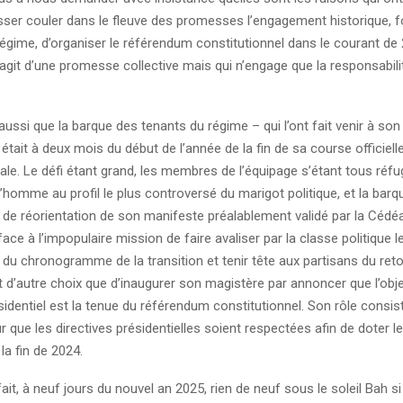
sser couler dans le fleuve des promesses l’engagement historique, f
régime, d’organiser le référendum constitutionnel dans le courant de
’agit d’une promesse collective mais qui n’engage que la responsabil
ssi que la barque des tenants du régime – qui l’ont fait venir à son
 était à deux mois du début de l’année de la fin de sa course officiell
nale. Le défi étant grand, les membres de l’équipage s’étant tous réfu
homme au profil le plus controversé du marigot politique, et la barq
s de réorientation de son manifeste préalablement validé par la Cédé
face à l’impopulaire mission de faire avaliser par la classe politique l
du chronogramme de la transition et tenir tête aux partisans du reto
ait d’autre choix que d’inaugurer son magistère par annoncer que l’obje
sidentiel est la tenue du référendum constitutionnel. Son rôle consist
r que les directives présidentielles soient respectées afin de doter l
la fin de 2024.
it, à neuf jours du nouvel an 2025, rien de neuf sous le soleil Bah si