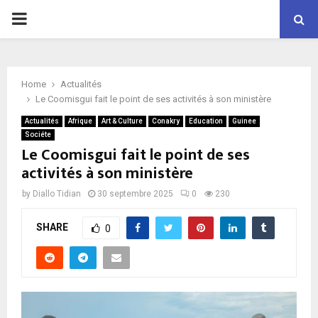
P
R
Home
Actualités
I
Le Coomisgui fait le point de ses activités à son ministère
Actualités
Afrique
Art & Culture
Conakry
Education
Guinee
M
Sociéte
Le Coomisgui fait le point de ses
activités à son ministère
A
by
Diallo Tidian
30 septembre 2025
0
230
R
SHARE
0
Y
M