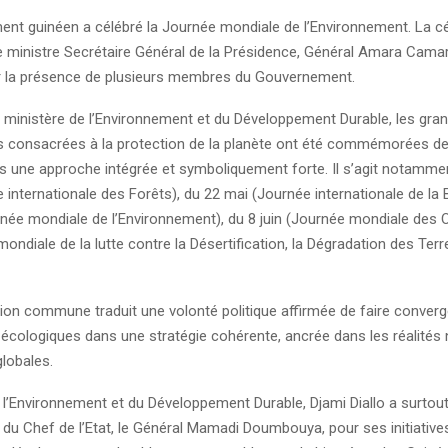
nt guinéen a célébré la Journée mondiale de l’Environnement. La 
e ministre Secrétaire Général de la Présidence, Général Amara Camar
 la présence de plusieurs membres du Gouvernement.
 du ministère de l’Environnement et du Développement Durable, les gr
es consacrées à la protection de la planète ont été commémorées d
ns une approche intégrée et symboliquement forte. Il s’agit notammen
internationale des Forêts), du 22 mai (Journée internationale de la B
urnée mondiale de l’Environnement), du 8 juin (Journée mondiale des 
mondiale de la lutte contre la Désertification, la Dégradation des Terre
ion commune traduit une volonté politique affirmée de faire converg
cologiques dans une stratégie cohérente, ancrée dans les réalités 
lobales.
 l’Environnement et du Développement Durable, Djami Diallo a surtout
n du Chef de l’Etat, le Général Mamadi Doumbouya, pour ses initiative