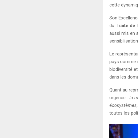
cette dynamiqu
Son Excellence
du
Traité de 
aussi mis en 
sensibilisatio
Le représentan
pays comme
biodiversité e
dans les doma
Quant au repr
urgence
: la 
écosystèmes, l
toutes les pol