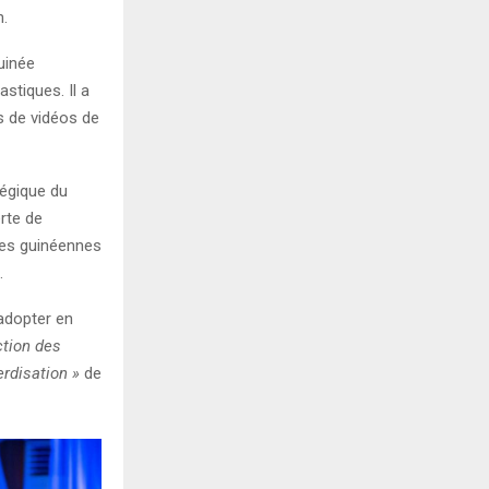
n.
uinée
astiques. Il a
s de vidéos de
tégique du
erte de
ives guinéennes
.
adopter en
ction des
verdisation »
de