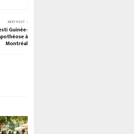
NEXT POST
esti Guinée-
apothéose à
Montréal