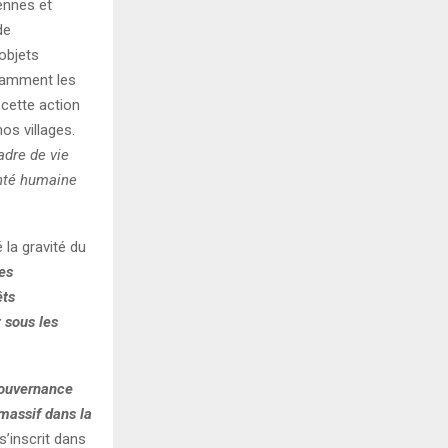
ennes et
de
 objets
otamment les
 cette action
nos villages.
adre de vie
anté humaine
 la gravité du
es
êts
t sous les
ouvernance
 massif dans la
s’inscrit dans