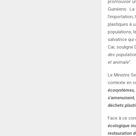
promouvoir un
Guinéens. La M
l’importation,
plastiques à u
populations, l
salvatrice qui 
Car, souligne D
des populatio
et animale’
’.
Le Ministre Se
contexte en c
écosystèmes, à
s’amenuisent, 
déchets plast
Face à ce cons
écologique inc
restauration 