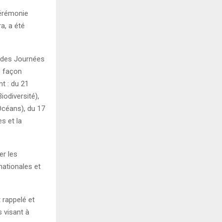
cérémonie
a, a été
andes Journées
e façon
t : du 21
iodiversité),
Océans), du 17
s et la
er les
nationales et
 rappelé et
s visant à