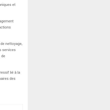
hniques et
ngagement
 actions
 de nettoyage,
s services
e de
ssif lié à la
naires des