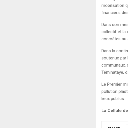
mobilisation 
financiers, des
Dans son mess
collectif et l
concrètes au s
Dans la conti
soutenue par 
communaux, de
Téminataye, 
Le Premier min
pollution plas
lieux publics.
La Cellule 