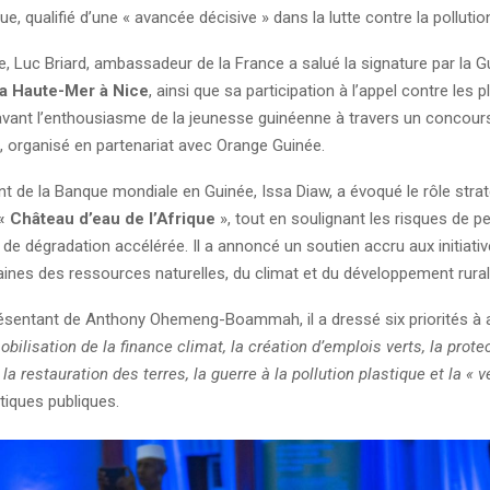
e, qualifié d’une « avancée décisive » dans la lutte contre la pollutio
, Luc Briard, ambassadeur de la France a salué la signature par la G
la Haute-Mer à Nice
, ainsi que sa participation à l’appel contre les pl
avant l’enthousiasme de la jeunesse guinéenne à travers un concour
n, organisé en partenariat avec Orange Guinée.
t de la Banque mondiale en Guinée, Issa Diaw, a évoqué le rôle stra
« Château d’eau de l’Afrique
», tout en soulignant les risques de p
t de dégradation accélérée. Il a annoncé un soutien accru aux initiat
ines des ressources naturelles, du climat et du développement rural
ésentant de Anthony Ohemeng-Boammah, il a dressé six priorités à 
mobilisation de la finance climat, la création d’emplois verts, la prote
a restauration des terres, la guerre à la pollution plastique et la « 
itiques publiques.