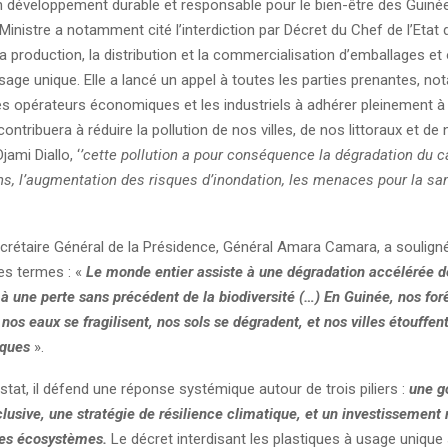
 développement durable et responsable pour le bien-être des Guiné
inistre a notamment cité l’interdiction par Décret du Chef de l’Etat 
 la production, la distribution et la commercialisation d’emballages et
sage unique. Elle a lancé un appel à toutes les parties prenantes, n
es opérateurs économiques et les industriels à adhérer pleinement à
contribuera à réduire la pollution de nos villes, de nos littoraux et de 
jami Diallo, ‘
’cette pollution a pour conséquence la dégradation du c
ns, l’augmentation des risques d’inondation, les menaces pour la s
crétaire Général de la Présidence, Général Amara Camara, a souligné
es termes : «
Le monde entier assiste à une dégradation accélérée d
 une perte sans précédent de la biodiversité (…) En Guinée, nos for
nos eaux se fragilisent, nos sols se dégradent, et nos villes étouffen
iques
».
tat, il défend une réponse systémique autour de trois piliers :
une g
lusive, une stratégie de résilience climatique, et un investissement
des écosystèmes.
Le décret interdisant les plastiques à usage unique 