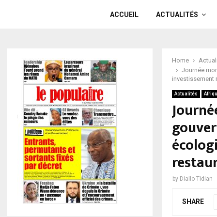
ACCUEIL
ACTUALITÉS
Home
Actual
Journée mon
investissement 
Actualités
Afriq
Journé
gouver
écolog
restau
by
Diallo Tidian
SHARE