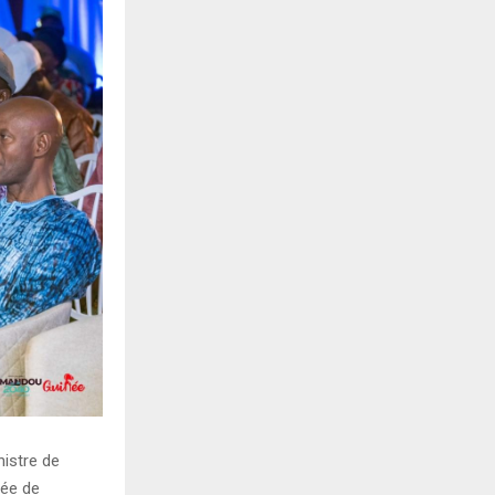
nistre de
née de