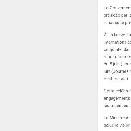
Le Gouverneme
présidée par l
rehaussée par
À l’initiative
international
conjointe, da
mars (Journée 
du 5 juin (Jo
juin (Journée 
Sécheresse).
Cette célébrat
engagements é
les urgences g
La Ministre de
salué la visio