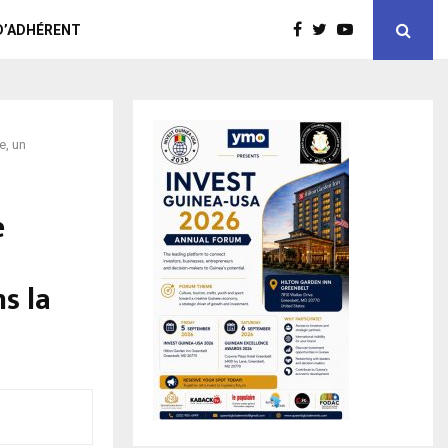
D’ADHÉRENT
e, un
e
s la