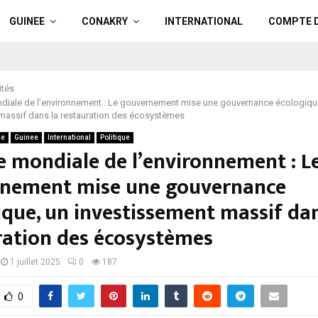
GUINEE
CONAKRY
INTERNATIONAL
COMPTE 
ités
diale de l’environnement : Le gouvernement mise une gouvernance écologiqu
massif dans la restauration des écosystèmes
ue
Guinee
International
Politique
e mondiale de l’environnement : L
nement mise une gouvernance
ique, un investissement massif dan
ration des écosystèmes
1 juillet 2025
0
187
0