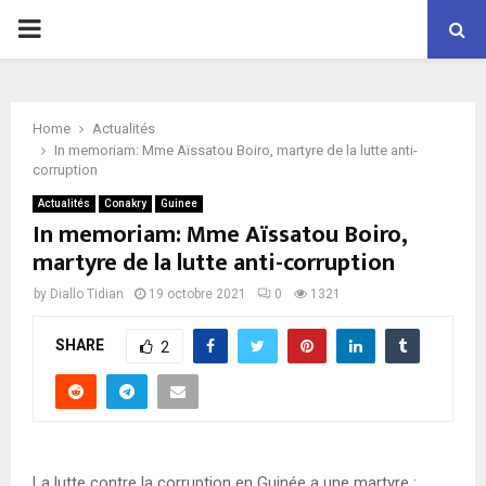
P
R
Home
Actualités
I
In memoriam: Mme Aïssatou Boiro, martyre de la lutte anti-
corruption
M
Actualités
Conakry
Guinee
In memoriam: Mme Aïssatou Boiro,
martyre de la lutte anti-corruption
A
by
Diallo Tidian
19 octobre 2021
0
1321
R
SHARE
2
Y
M
La lutte contre la corruption en Guinée a une martyre :