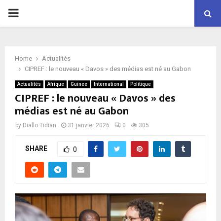
P
R
Home
Actualités
I
CIPREF : le nouveau « Davos » des médias est né au Gabon
Actualités
Afrique
Guinee
International
Politique
M
CIPREF : le nouveau « Davos » des
médias est né au Gabon
A
by
Diallo Tidian
31 janvier 2026
0
305
R
SHARE
0
Y
M