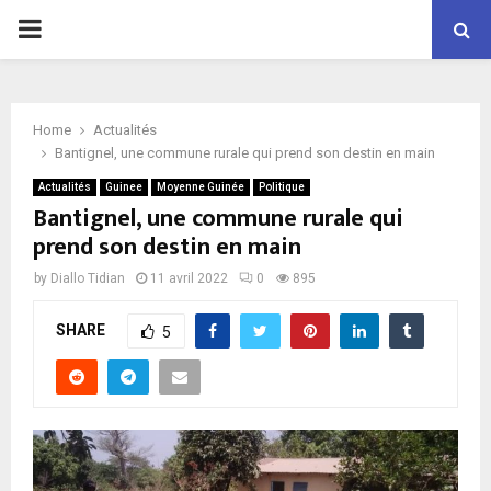
P
R
Home
Actualités
I
Bantignel, une commune rurale qui prend son destin en main
Actualités
Guinee
Moyenne Guinée
Politique
M
Bantignel, une commune rurale qui
prend son destin en main
A
by
Diallo Tidian
11 avril 2022
0
895
R
SHARE
5
Y
M