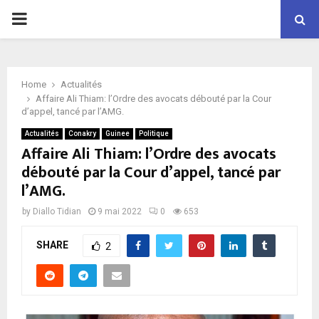
P
R
Home
Actualités
I
Affaire Ali Thiam: l’Ordre des avocats débouté par la Cour
d’appel, tancé par l’AMG.
M
Actualités
Conakry
Guinee
Politique
Affaire Ali Thiam: l’Ordre des avocats
débouté par la Cour d’appel, tancé par
A
l’AMG.
R
by
Diallo Tidian
9 mai 2022
0
653
SHARE
Y
2
M