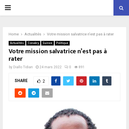
P
R
Home
Actualités
Votre mission salvatrice n’est pas à rater
I
Actualités
Conakry
Guinee
Politique
Votre mission salvatrice n’est pas à
M
rater
by
Diallo Tidian
24 mars 2022
0
891
A
SHARE
2
R
Y
M