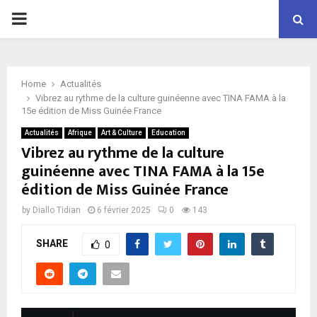
P
R
Home
Actualités
I
Vibrez au rythme de la culture guinéenne avec TINA FAMA à la
15e édition de Miss Guinée France
M
Actualités
Afrique
Art & Culture
Education
Vibrez au rythme de la culture
guinéenne avec TINA FAMA à la 15e
A
édition de Miss Guinée France
R
by
Diallo Tidian
6 février 2025
0
143
SHARE
Y
0
M