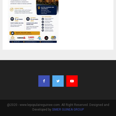
@2020 - www.lepopulaireguinee.com. All Right Reserved. Designed and
Developed by
SIMER GUINEA GROUP