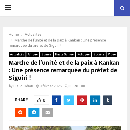
P
R
Home
Actualités
I
Marche de l’unité et de la paix à Kankan : Une présence
remarquée du préfet de Siguiri !
M
Actualités
Afrique
Guinee
Haute Guinée
Politique
Sociéte
Video
Marche de l’unité et de la paix à Kankan
: Une présence remarquée du préfet de
A
Siguiri !
R
by
Diallo Tidian
8 février 2025
0
188
SHARE
Y
0
M