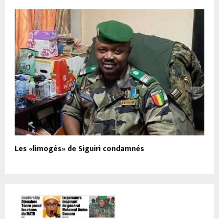
Les «limogés» de Siguiri condamnés