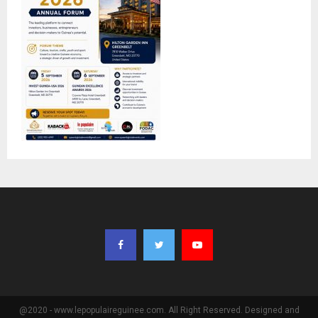
@2020 - www.lepopulaireguinee.com. All Right Reserved. Designed and