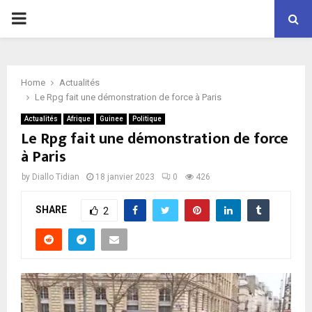
P
R
Home
Actualités
I
Le Rpg fait une démonstration de force à Paris
Actualités
Afrique
Guinee
Politique
M
Le Rpg fait une démonstration de force
à Paris
A
by
Diallo Tidian
18 janvier 2023
0
426
R
SHARE
2
Y
M