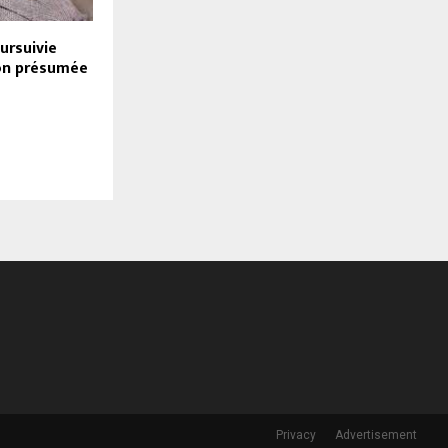
ursuivie
on présumée
Privacy
Advertisement