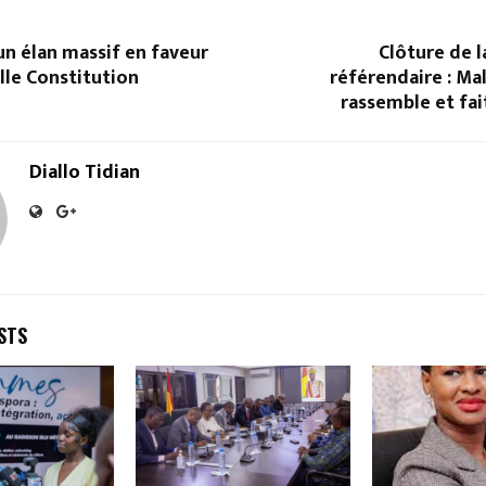
 un élan massif en faveur
Clôture de 
lle Constitution
référendaire : Ma
rassemble et fait
Diallo Tidian
STS