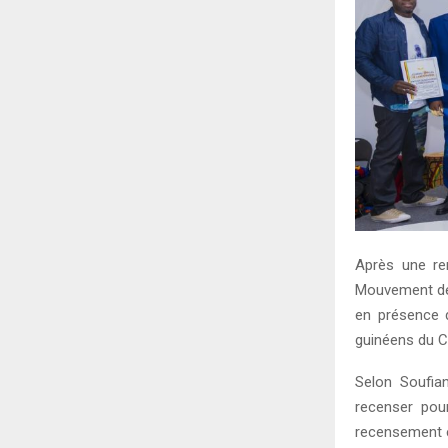
Après une re
Mouvement des
en présence d
guinéens du Ca
Selon Soufia
recenser pour
recensement e