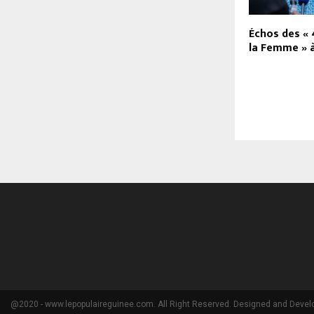
Échos des « 
la Femme » 
@2020 - www.lepopulaireguinee.com. All Right Reserved. Designed and Devel