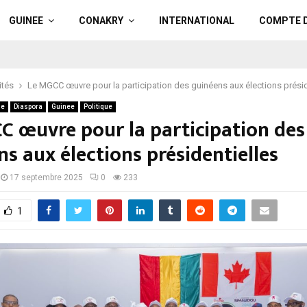
GUINEE
CONAKRY
INTERNATIONAL
COMPTE 
ités
Le MGCC œuvre pour la participation des guinéens aux élections présid
ue
Diaspora
Guinee
Politique
C œuvre pour la participation des
s aux élections présidentielles
17 septembre 2025
0
233
1