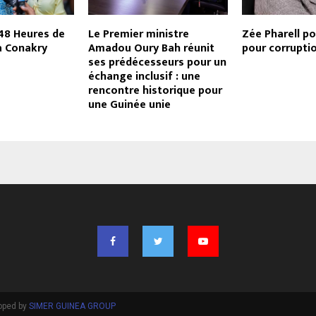
48 Heures de
Le Premier ministre
Zée Pharell po
à Conakry
Amadou Oury Bah réunit
pour corrupti
ses prédécesseurs pour un
échange inclusif : une
rencontre historique pour
une Guinée unie
oped by
SIMER GUINEA GROUP