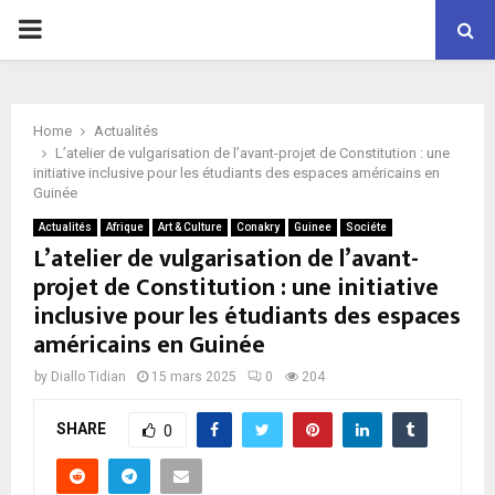
P
R
Home
Actualités
I
L’atelier de vulgarisation de l’avant-projet de Constitution : une
initiative inclusive pour les étudiants des espaces américains en
Guinée
M
Actualités
Afrique
Art & Culture
Conakry
Guinee
Sociéte
L’atelier de vulgarisation de l’avant-
A
projet de Constitution : une initiative
inclusive pour les étudiants des espaces
R
américains en Guinée
by
Diallo Tidian
15 mars 2025
0
204
Y
SHARE
0
M