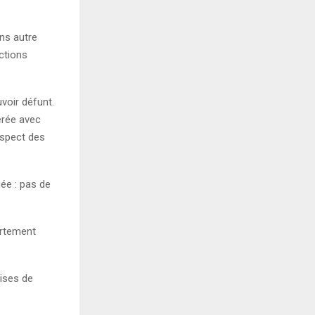
ans autre
ctions
voir défunt.
érée avec
espect des
iée : pas de
ertement
rises de