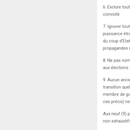
6. Exclure tou
convoité
7. Ignorer tou
puissance étra
du coup d’Eta
propagandes m
8. Ne pas nomm
aux élections 
9. Aucun anci
transition qu
membre de gou
cas précis) ne
Aux neuf (9) p
non exhaustif