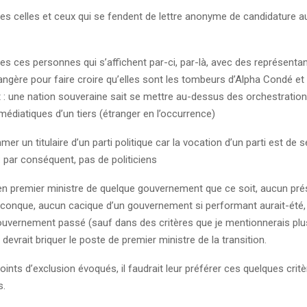
tes celles et ceux qui se fendent de lettre anonyme de candidature a
tes ces personnes qui s’affichent par-ci, par-là, avec des représenta
ngère pour faire croire qu’elles sont les tombeurs d’Alpha Condé et 
t : une nation souveraine sait se mettre au-dessus des orchestratio
édiatiques d’un tiers (étranger en l’occurrence)
er un titulaire d’un parti politique car la vocation d’un parti est de 
: par conséquent, pas de politiciens
en premier ministre de quelque gouvernement que ce soit, aucun pré
elconque, aucun cacique d’un gouvernement si performant aurait-été
vernement passé (sauf dans des critères que je mentionnerais plu
 devrait briquer le poste de premier ministre de la transition.
oints d’exclusion évoqués, il faudrait leur préférer ces quelques cri
s.