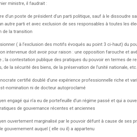
er ministre, il faudrait :
aire d’un poste de président d’un parti politique, sauf à le dissoudre s
un autre parti et avec exclusion de ses responsables à toutes les éle
n de la transition
sionner ( à l’exclusion des motifs évoqués au point 3 ci-haut) du pou
on intervenue doit avoir pour raison : une opposition farouche et av
e ; la contestation publique des pratiques du pouvoir en termes de r
, de la sécurité des biens, de la préservation de l’unité nationale, etc.
hnocrate certifié doublé d’une expérience professionnelle riche et var
st-nomination ni de docteur autoproclamé
oyen engagé qui n’a eu de portefeuille d’un régime passé et qui a ouv
ratiques de gouvernance récentes et anciennes
oyen ouvertement marginalisé par le pouvoir défunt à cause de ses p
le gouvernement auquel ( elle ou il) a appartenu