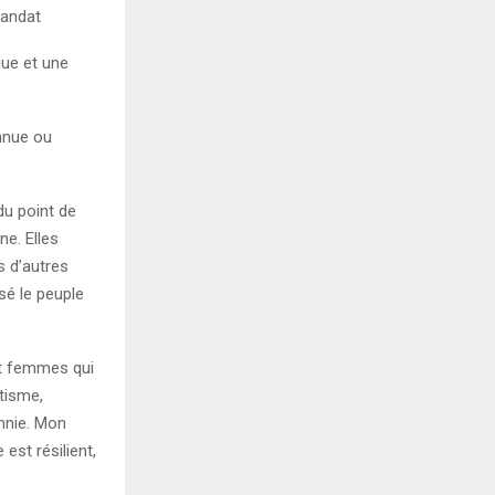
mandat
que et une
nnue ou
du point de
e. Elles
 d’autres
sé le peuple
et femmes qui
tisme,
thnie. Mon
est résilient,