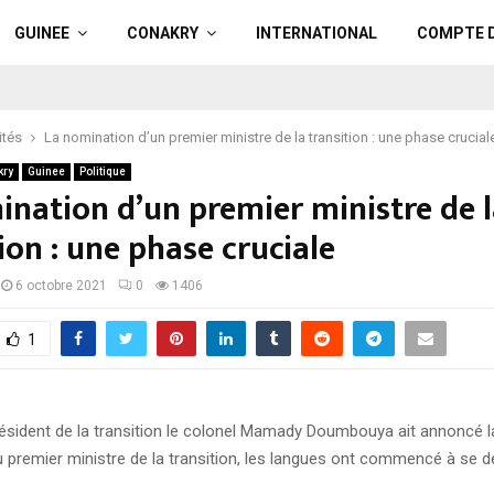
GUINEE
CONAKRY
INTERNATIONAL
COMPTE 
ités
La nomination d’un premier ministre de la transition : une phase crucial
kry
Guinee
Politique
ination d’un premier ministre de 
ion : une phase cruciale
6 octobre 2021
0
1406
1
président de la transition le colonel Mamady Doumbouya ait annoncé 
 premier ministre de la transition, les langues ont commencé à se dél