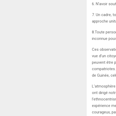
6. N’avoir sou
7. Un cadre, 
approche unita
8.Toute perso
inconnue pouva
Ces observati
vue d’un cito
peuvent être 
compatriotes. 
de Guinée, cel
L’atmosphère 
ont dirigé not
l’ethnocentris
expérience me 
courageux, pa