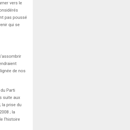
rner vers le
considérés
ent pas poussé
enir qui se
 s’assombrir
endraient
 lignée de nos
 du Parti
 suite aux
la prise du
008 ; la
 l’histoire