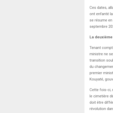
Ces dates, al
ont enfanté la
se résume en c
septembre 2021
La deuxième
Tenant compte
ministre ne se
transition sou
du changement
premier minis
Kouyaté, gouv
Cette fois-ci,
le cimetière 
doit être diff
révolution dan