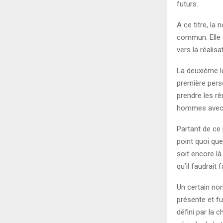
futurs.
A ce titre, la
commun. Elle 
vers la réalis
La deuxième l
première perso
prendre les rê
hommes avec l
Partant de ce 
point quoi que
soit encore là
qu’il faudrait 
Un certain nom
présente et fu
défini par la 