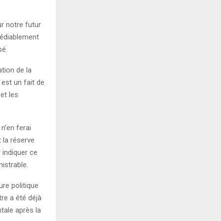
ur notre futur
médiablement
sé.
tion de la
est un fait de
et les
n’en ferai
 la réserve
 indiquer ce
nistrable.
re politique
re a été déjà
ntale après la