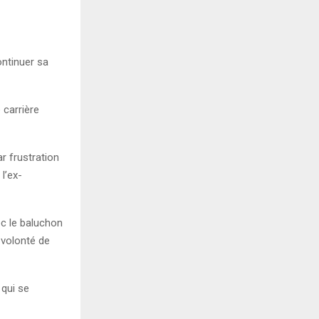
ontinuer sa
 carrière
ar frustration
l’ex-
ec le baluchon
 volonté de
 qui se