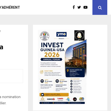
D’ADHÉRENT
e
la
la nomination
ier.