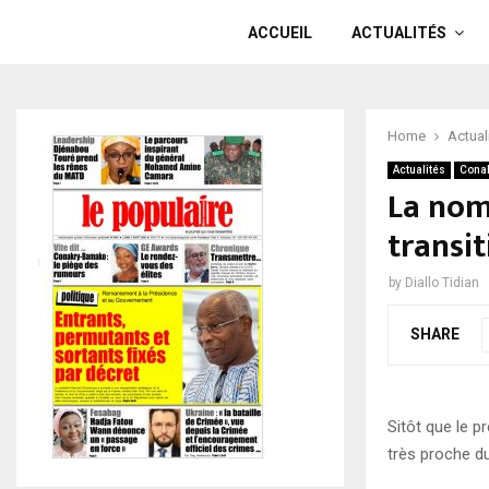
ACCUEIL
ACTUALITÉS
Home
Actual
Actualités
Cona
La nom
transit
by
Diallo Tidian
SHARE
Sitôt que le 
très proche du