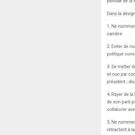
période de la t
Dans la désign
1. Ne nommer a
carrière
2. Eviter de n
politique con
3. Se méfier d
et non par con
président ; di
4. Rayer de l
de son parti p
collaborer ave
5. Ne nommer 
rétractent à l