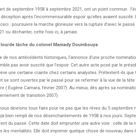
lant de septembre 1958 à septembre 2021, ont un point commun : l’é
 déception après l’incommensurable espoir qu’elles avaient suscité. 
eci : poursuivre la marche glorieuse vers la rupture d’avec le passé
 ou déchanter, cette fois-ci, à jamais.
 lourde tâche du colonel Mamady Doumbouya
 de nos antécédents historiques, l’annonce d’une proche nominatio
mble pas avoir suscité que l’espoir. Cet autre acte posé par le présid
lève une certaine crainte chez certains analystes. Prétextent-ils que 
 se sont ouvertes par le passé pour se refermer à la vue de la tête 
tre ( Eugène Camara, février 2007). Au mieux, dès après sa nominat
ernement de transition 2007).
 nous devrions tous faire pour ne pas que les rêves du 5 septembre n
déjà bien rempli de nos désenchantements de 1958 à nos jours. Sep
érent du passé. Cette date doit emprunter une autre voie : celle de la r
s les mentalités. Elle doit imprimer quelque chose de nouveau dans 