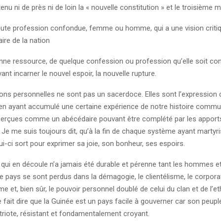
tenu ni de près ni de loin la « nouvelle constitution » et le troisième 
toute profession confondue, femme ou homme, qui a une vision criti
ire de la nation
nne ressource, de quelque confession ou profession qu’elle soit co
nt incarner le nouvel espoir, la nouvelle rupture.
ons personnelles ne sont pas un sacerdoce. Elles sont l’expression 
yen ayant accumulé une certaine expérience de notre histoire commun
perçues comme un abécédaire pouvant être complété par les apports
Je me suis toujours dit, qu’à la fin de chaque système ayant martyri
ui-ci sort pour exprimer sa joie, son bonheur, ses espoirs.
qui en découle n’a jamais été durable et pérenne tant les hommes 
re pays se sont perdus dans la démagogie, le clientélisme, le corpora
me et, bien sûr, le pouvoir personnel doublé de celui du clan et de l’e
fait dire que la Guinée est un pays facile à gouverner car son peuple 
triote, résistant et fondamentalement croyant.