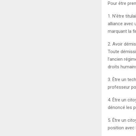
Pour être premi
1. N’être titul
alliance avec 
marquant la fi
2. Avoir démis
Toute démissi
l’ancien régim
droits humains
3. Être un tec
professeur po
4. Être un cit
dénoncé les p
5. Être un cit
position avec 