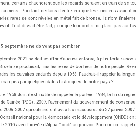
t, certains chuchotent que les regards seraient en train de se tou
s anciens. Pourtant, certains d’entre-eux que les Guinéens avaient 
les rares se sont révélés en métal fait de bronze. Ils n’ont finalem
’avant. Tout devrait être fait, pour que leur ombre ne plane pas sur l’av
 5 septembre ne doivent pas sombrer
ptembre 2021 ne doit souffrir d’aucune entorse, à plus forte raison
Si cela se produisait, finis les rêves de bonheur de notre peuple. Revi
des les calvaires endurés depuis 1958. Faudrait-il rappeler la longue
 marqués par quelques dates historiques de notre pays ?
e 1958 dont il est inutile de rappeler la portée ; 1984, la fin du règne
de Guinée (PDG) ; 2007, l’avènement du gouvernement de consensus
 2006-2007 qui culminèrent avec les massacres du 27 janvier 2007 ; 
 Conseil national pour la démocratie et le développement (CNDD) en 2
 de 2010 avec l’arrivée d’Alpha Condé au pouvoir. Pourquoi ce rappel de