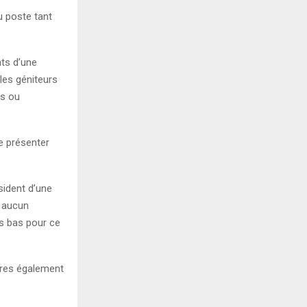
u poste tant
nts d’une
les géniteurs
ns ou
se présenter
sident d’une
, aucun
s bas pour ce
tères également