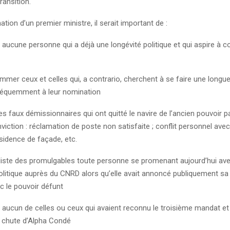
ransition.
ation d’un premier ministre, il serait important de :
ucune personne qui a déjà une longévité politique et qui aspire à c
ommer ceux et celles qui, a contrario, cherchent à se faire une longue
séquemment à leur nomination
es faux démissionnaires qui ont quitté le navire de l’ancien pouvoir p
viction : réclamation de poste non satisfaite ; conflit personnel avec 
ssidence de façade, etc.
a liste des promulgables toute personne se promenant aujourd’hui av
olitique auprès du CNRD alors qu’elle avait annoncé publiquement sa
c le pouvoir défunt
aucun de celles ou ceux qui avaient reconnu le troisième mandat et
a chute d’Alpha Condé