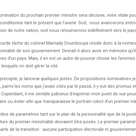
 nomination du prochain premier ministre sera décisive, voire vitale po
conditionne tant le présent que l’avenir. Soit, nous avancerons irré
ation de notre nation, soit nous retournerons indéfiniment vers le pas
ourde tâche du colonel Mamady Doumbouya réside donc à la nomina
nnalité de son gouvernement. Devrait-il alors avoir en mémoire qu’il 
nes d’un pays. Mais, il en est un autre de pouvoir choisir les femmes 
esquels on doit gérer la cité.
précepte, je lancerai quelques pistes. De propositions nominatives je 
, parmi les noms que j’avais cités par le passé, il y eut des promus et
. Cependant, il me semble judicieux d’exprimer mon point de vue pour
faire ou éviter afin que transparaisse le portrait-robot d’un premier mi
bre de paramètres tant sur le plan de la personnalité que de la postu
ture du premier ministrable devraient être posés. Le premier paramèt
charte de la transition : aucune participation électorale ni gouverneme