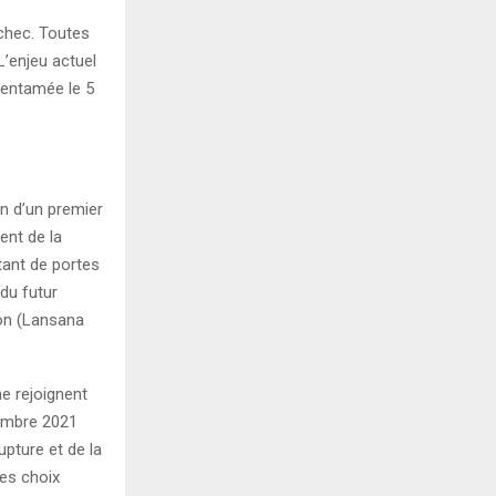
chec. Toutes
L’enjeu actuel
 entamée le 5
n d’un premier
ent de la
tant de portes
du futur
ion (Lansana
e rejoignent
tembre 2021
upture et de la
les choix