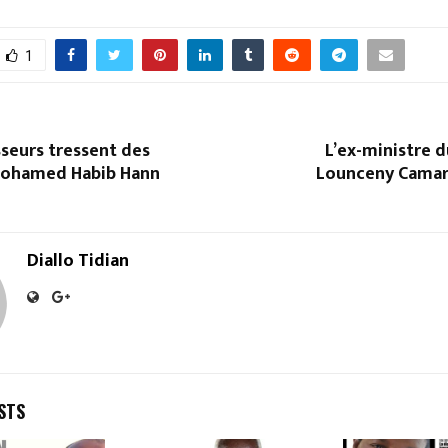
1
sseurs tressent des
L’ex-ministre 
 Mohamed Habib Hann
Lounceny Camar
Diallo Tidian
STS