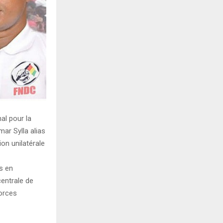
nal pour la
ar Sylla alias
on unilatérale
és en
centrale de
forces