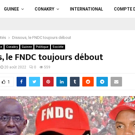
GUINEE
CONAKRY
INTERNATIONAL
COMPTE 
ités
Dissous, le FNDC toujours débout
ue
Conakry
Guinee
Politique
Sociéte
s, le FNDC toujours débout
20 août 2022
0
559
1