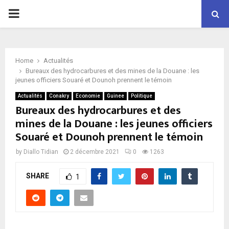
P
R
Home
Actualités
I
Bureaux des hydrocarbures et des mines de la Douane : les
jeunes officiers Souaré et Dounoh prennent le témoin
M
Actualités
Conakry
Economie
Guinee
Politique
Bureaux des hydrocarbures et des
mines de la Douane : les jeunes officiers
A
Souaré et Dounoh prennent le témoin
R
by
Diallo Tidian
2 décembre 2021
0
1263
SHARE
Y
1
M