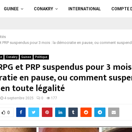
GUINEE
CONAKRY
INTERNATIONAL
COMPTE 
ités
 PRP suspendus pour 3 mois : la démocratie en pause, ou comment suspendre
ue
Conakry
Guinee
Politique
RPG et PRP suspendus pour 3 mois 
atie en pause, ou comment suspe
 en toute légalité
4 septembre 2025
0
177
0