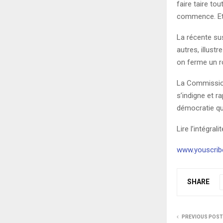
faire taire t
commence. Et
La récente sus
autres, illust
on ferme un ro
La Commission
s’indigne et r
démocratie qu
Lire l’intégralit
www.youscrib
SHARE
PREVIOUS POST