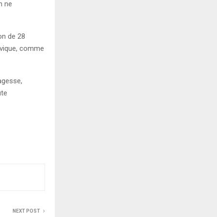
m ne
on de 28
 civique, comme
agesse,
ute
NEXT POST