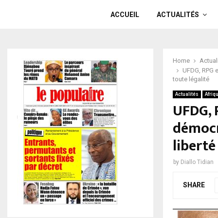
ACCUEIL
ACTUALITÉS
Home
Actual
UFDG, RPG et
toute légalité
Actualités
Afriq
UFDG, 
démocr
liberté
by
Diallo Tidian
SHARE