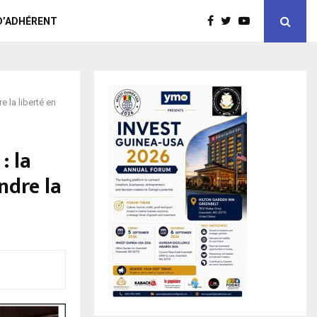
D’ADHÉRENT
 la liberté en
: la
ndre la