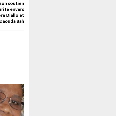
son soutien
arité envers
e Diallo et
Daouda Bah