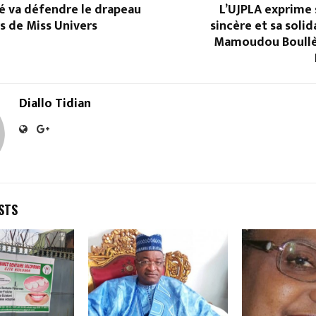
é va défendre le drapeau
L’UJPLA exprime 
s de Miss Univers
sincère et sa solid
Mamoudou Boullèr
Diallo Tidian
STS