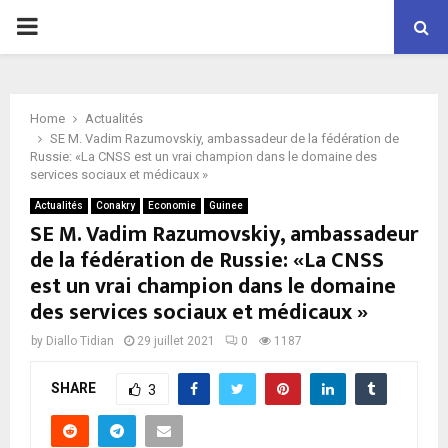
P
R
Home
Actualités
I
SE M. Vadim Razumovskiy, ambassadeur de la fédération de
Russie: «La CNSS est un vrai champion dans le domaine des
services sociaux et médicaux »
M
Actualités
Conakry
Economie
Guinee
SE M. Vadim Razumovskiy, ambassadeur
A
de la fédération de Russie: «La CNSS
est un vrai champion dans le domaine
R
des services sociaux et médicaux »
by
Diallo Tidian
29 juillet 2021
0
1187
Y
SHARE
3
M