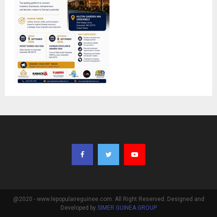
@2020 - www.lepopulaireguinee.com. All Right Reserved. Designed and
Developed by
SIMER GUINEA GROUP