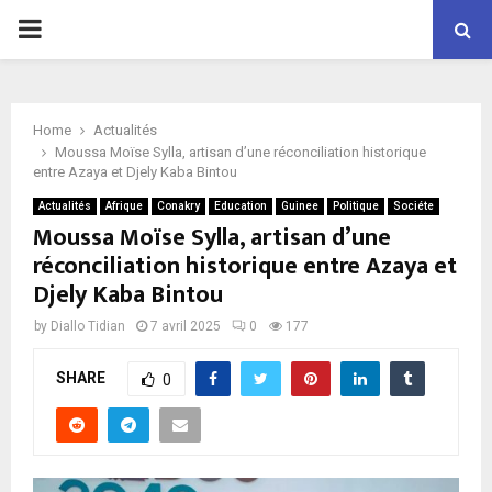
P
R
Home
Actualités
I
Moussa Moïse Sylla, artisan d’une réconciliation historique
entre Azaya et Djely Kaba Bintou
M
Actualités
Afrique
Conakry
Education
Guinee
Politique
Sociéte
Moussa Moïse Sylla, artisan d’une
réconciliation historique entre Azaya et
A
Djely Kaba Bintou
R
by
Diallo Tidian
7 avril 2025
0
177
SHARE
Y
0
M