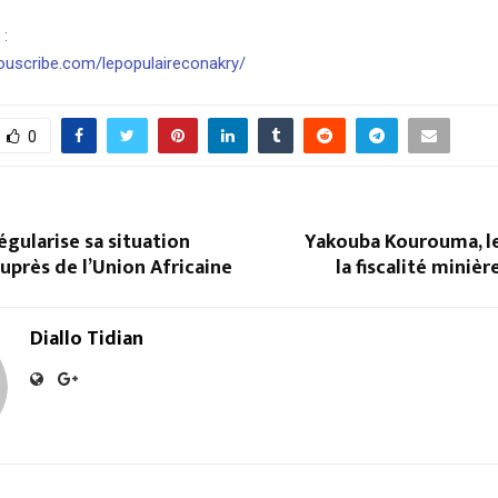
 :
ouscribe.com/lepopulaireconakry/
0
égularise sa situation
Yakouba Kourouma, l
auprès de l’Union Africaine
la fiscalité miniè
Diallo Tidian