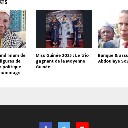
STS
and Imam de
Miss Guinée 2025 : Le trio
Banque & assu
 figures de
gagnant de la Moyenne
Abdoulaye Sow
la politique
Guinée
l’hommage