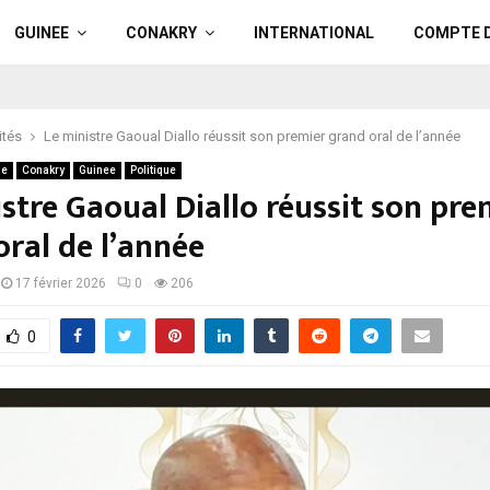
GUINEE
CONAKRY
INTERNATIONAL
COMPTE 
ités
Le ministre Gaoual Diallo réussit son premier grand oral de l’année
ue
Conakry
Guinee
Politique
stre Gaoual Diallo réussit son pre
oral de l’année
17 février 2026
0
206
0