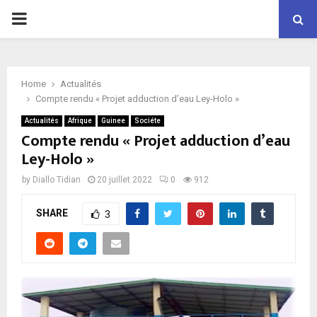
P
R
Home
Actualités
I
Compte rendu « Projet adduction d’eau Ley-Holo »
Actualités
Afrique
Guinee
Sociéte
M
Compte rendu « Projet adduction d’eau
Ley-Holo »
A
by
Diallo Tidian
20 juillet 2022
0
912
R
SHARE
3
Y
M