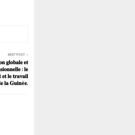
NEXT POST
𝐨𝐧 𝐠𝐥𝐨𝐛𝐚𝐥𝐞 𝐞𝐭
𝐢𝐨𝐧𝐧𝐞𝐥𝐥𝐞 : 𝐥𝐞
𝐞𝐭 𝐥𝐞 𝐭𝐫𝐚𝐯𝐚𝐢𝐥
 𝐝𝐞 𝐥𝐚 𝐆𝐮𝐢𝐧é𝐞.