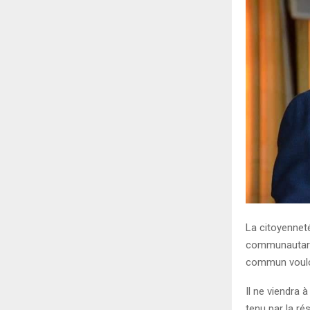
La citoyenneté
communautaris
commun vouloi
Il ne viendra 
tenu par la ré