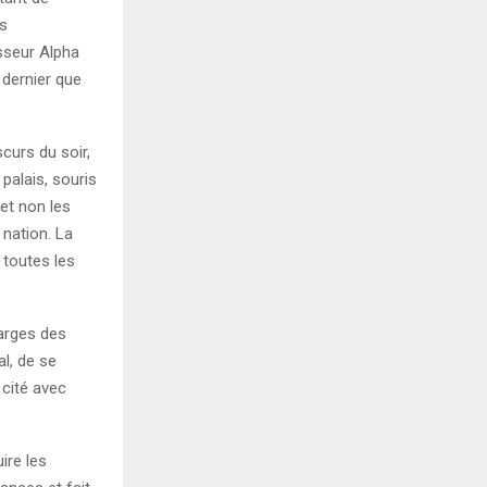
ns
sseur Alpha
 dernier que
curs du soir,
palais, souris
 et non les
 nation. La
 toutes les
larges des
al, de se
 cité avec
ire les