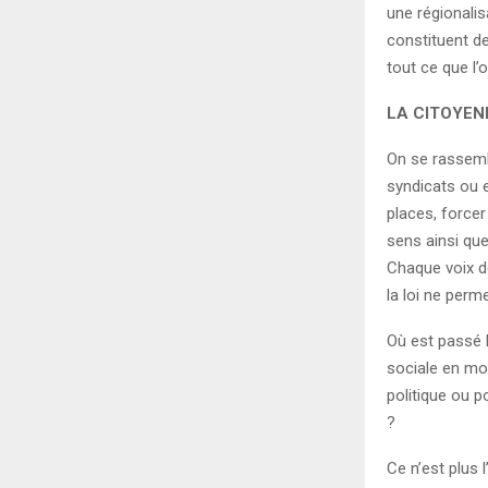
une régionalis
constituent de
tout ce que l’
LA CITOYEN
On se rassemb
syndicats ou 
places, forcer
sens ainsi que 
Chaque voix d
la loi ne perm
Où est passé l
sociale en mor
politique ou p
?
Ce n’est plus 