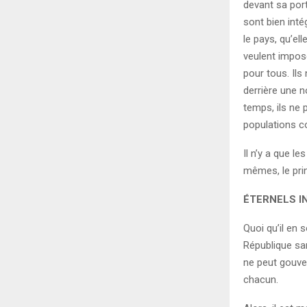
devant sa port
sont bien inté
le pays, qu’el
veulent impos
pour tous. Ils
derrière une n
temps, ils ne p
populations co
Il n’y a que l
mêmes, le pri
ÉTERNELS I
Quoi qu’il en s
République sa
ne peut gouver
chacun.