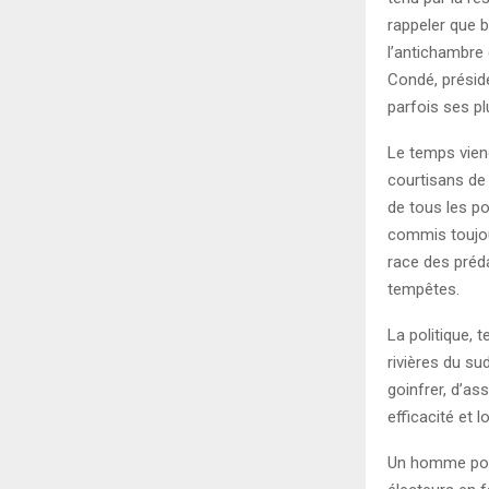
rappeler que 
l’antichambre
Condé, préside
parfois ses p
Le temps viend
courtisans de 
de tous les po
commis toujour
race des préd
tempêtes.
La politique, 
rivières du su
goinfrer, d’as
efficacité et 
Un homme polit