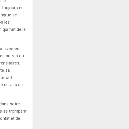
s le
nt toujours eu
congrue se
ps les
 qui fait de la
massivement
les autres ou
ensitaires.
ute sa
ui, ont
té suivies de
 dans notre
us se trompent
nflit et de