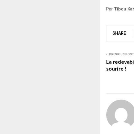
Par
Tibou Ka
SHARE
PREVIOUS POST
La redevabi
sourire !