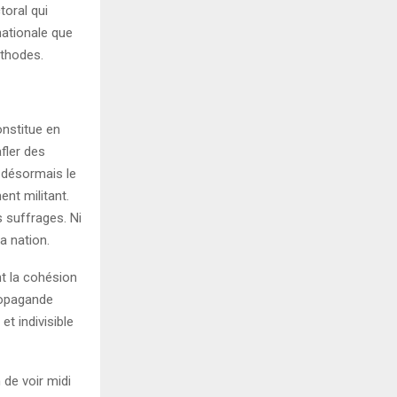
toral qui
nationale que
éthodes.
nstitue en
fler des
t désormais le
ent militant.
 suffrages. Ni
a nation.
nt la cohésion
propagande
et indivisible
 de voir midi