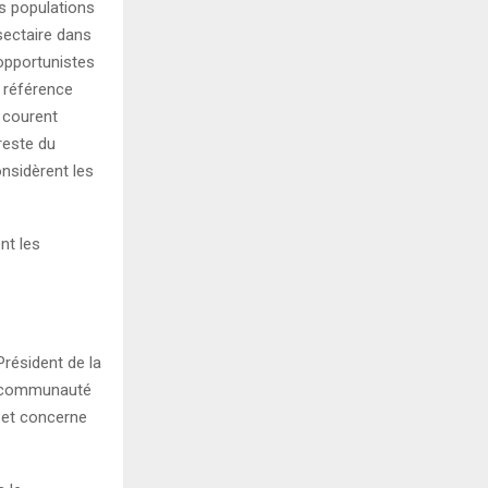
es populations
 sectaire dans
 opportunistes
 référence
s courent
reste du
onsidèrent les
nt les
 Président de la
e communauté
s et concerne