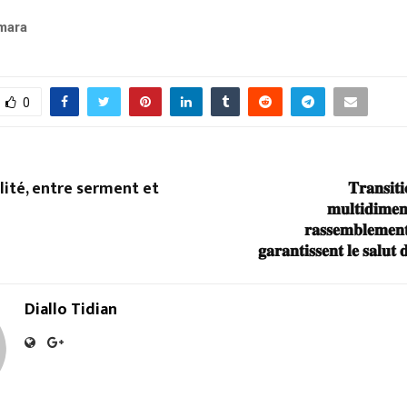
mara
0
lité, entre serment et
𝐓𝐫𝐚𝐧𝐬𝐢𝐭𝐢
𝐦𝐮𝐥𝐭𝐢𝐝𝐢𝐦𝐞𝐧
𝐫𝐚𝐬𝐬𝐞𝐦𝐛𝐥𝐞𝐦𝐞𝐧𝐭 
𝐠𝐚𝐫𝐚𝐧𝐭𝐢𝐬𝐬𝐞𝐧𝐭 𝐥𝐞 𝐬𝐚𝐥𝐮𝐭
Diallo Tidian