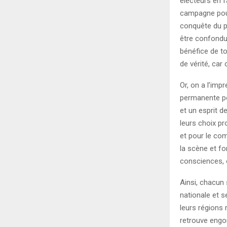
électeurs en f
campagne pour
conquête du p
être confondue
bénéfice de to
de vérité, car
Or, on a l’imp
permanente po
et un esprit d
leurs choix pr
et pour le co
la scène et fo
consciences, o
Ainsi, chacun 
nationale et s
leurs régions 
retrouve engo