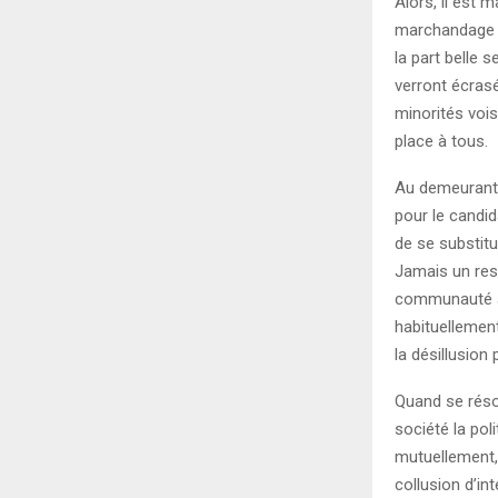
Alors, il est m
marchandage à 
la part belle 
verront écras
minorités voisi
place à tous.
Au demeurant,
pour le candid
de se substitu
Jamais un resso
communauté à 
habituellement
la désillusion
Quand se réso
société la po
mutuellement, 
collusion d’in