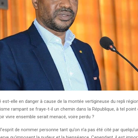
 est-elle en danger à cause de la montée vertigineuse du repli régio
me rampant se fraye-t-il un chemin dans la République, à tel point q
r vivre ensemble serait menacé, voire perdu ?
à l’esprit de nommer personne tant qu’on n’a pas été cité par quelqu’u
serve qu’imposent la pudeur et la bienséance. Cependant, il est impor