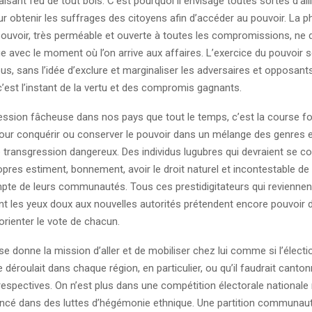
aisant feu de tout bois. C’est pourquoi il envisage toutes sortes d’all
 obtenir les suffrages des citoyens afin d’accéder au pouvoir. La p
ouvoir, très perméable et ouverte à toutes les compromissions, ne d
 avec le moment où l’on arrive aux affaires. L’exercice du pouvoir s
us, sans l’idée d’exclure et marginaliser les adversaires et opposants
 c’est l’instant de la vertu et des compromis gagnants.
ression fâcheuse dans nos pays que tout le temps, c’est la course fol
ur conquérir ou conserver le pouvoir dans un mélange des genres e
e transgression dangereux. Des individus lugubres qui devraient se c
opres estiment, bonnement, avoir le droit naturel et incontestable de
mpte de leurs communautés. Tous ces prestidigitateurs qui reviennen
nt les yeux doux aux nouvelles autorités prétendent encore pouvoir di
rienter le vote de chacun.
se donne la mission d’aller et de mobiliser chez lui comme si l’électio
e déroulait dans chaque région, en particulier, ou qu’il faudrait canto
respectives. On n’est plus dans une compétition électorale nationale
ncé dans des luttes d’hégémonie ethnique. Une partition communaut