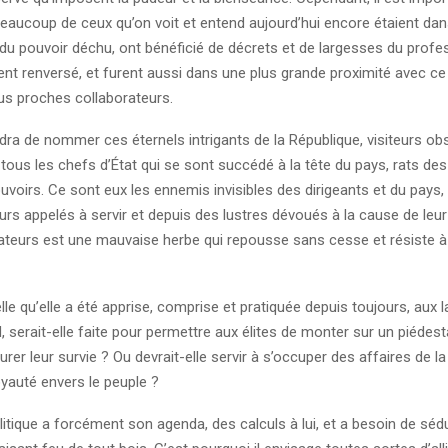
beaucoup de ceux qu’on voit et entend aujourd’hui encore étaient da
 du pouvoir déchu, ont bénéficié de décrets et de largesses du profe
nt renversé, et furent aussi dans une plus grande proximité avec ce
lus proches collaborateurs.
ra de nommer ces éternels intrigants de la République, visiteurs obs
tous les chefs d’État qui se sont succédé à la tête du pays, rats des 
uvoirs. Ce sont eux les ennemis invisibles des dirigeants et du pays,
s appelés à servir et depuis des lustres dévoués à la cause de leur
ateurs est une mauvaise herbe qui repousse sans cesse et résiste à
telle qu’elle a été apprise, comprise et pratiquée depuis toujours, aux 
d, serait-elle faite pour permettre aux élites de monter sur un piédest
surer leur survie ? Ou devrait-elle servir à s’occuper des affaires de la
loyauté envers le peuple ?
ique a forcément son agenda, des calculs à lui, et a besoin de sédu