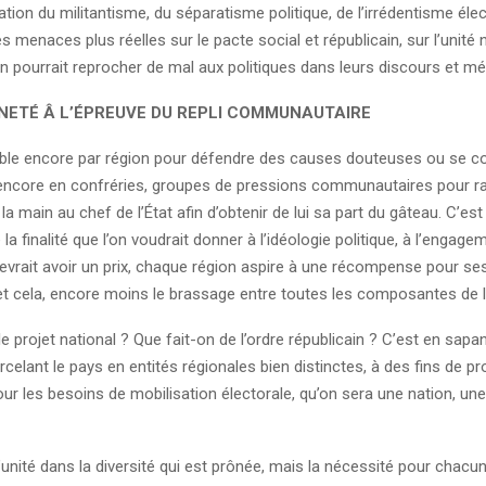
ation du militantisme, du séparatisme politique, de l’irrédentisme élec
s menaces plus réelles sur le pacte social et républicain, sur l’unité 
on pourrait reprocher de mal aux politiques dans leurs discours et m
NETÉ Â L’ÉPREUVE DU REPLI COMMUNAUTAIRE
le encore par région pour défendre des causes douteuses ou se co
encore en confréries, groupes de pressions communautaires pour ra
 la main au chef de l’État afin d’obtenir de lui sa part du gâteau. C’es
la finalité que l’on voudrait donner à l’idéologie politique, à l’engagem
evrait avoir un prix, chaque région aspire à une récompense pour ses
et cela, encore moins le brassage entre toutes les composantes de l
e projet national ? Que fait-on de l’ordre républicain ? C’est en sapa
celant le pays en entités régionales bien distinctes, à des fins de 
our les besoins de mobilisation électorale, qu’on sera une nation, une 
l’unité dans la diversité qui est prônée, mais la nécessité pour chacun