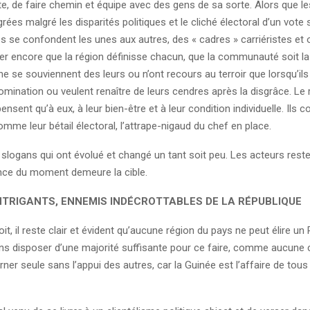
e, de faire chemin et équipe avec des gens de sa sorte. Alors que l
grées malgré les disparités politiques et le cliché électoral d’un vote
les se confondent les unes aux autres, des « cadres » carriéristes et
er encore que la région définisse chacun, que la communauté soit la
 ne se souviennent des leurs ou n’ont recours au terroir que lorsqu’il
omination ou veulent renaître de leurs cendres après la disgrâce. Le 
ensent qu’à eux, à leur bien-être et à leur condition individuelle. Ils c
mme leur bétail électoral, l’attrape-nigaud du chef en place.
es slogans qui ont évolué et changé un tant soit peu. Les acteurs reste
nce du moment demeure la cible.
NTRIGANTS, ENNEMIS INDÉCROTTABLES DE LA RÉPUBLIQUE
oit, il reste clair et évident qu’aucune région du pays ne peut élire un
ns disposer d’une majorité suffisante pour ce faire, comme aucun
ner seule sans l’appui des autres, car la Guinée est l’affaire de tou