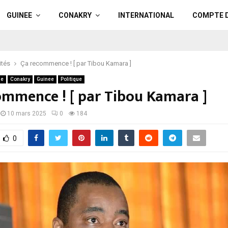
GUINEE
CONAKRY
INTERNATIONAL
COMPTE 
ités
Ça recommence ! [ par Tibou Kamara ]
ue
Conakry
Guinee
Politique
ommence ! [ par Tibou Kamara ]
10 mars 2025
0
184
0