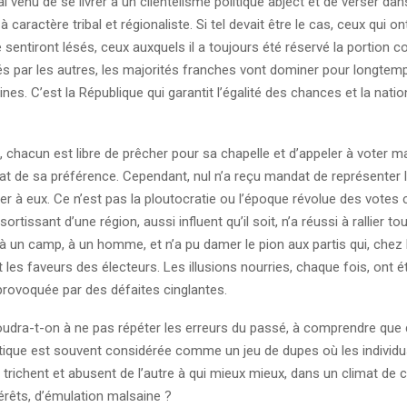
al venu de se livrer à un clientélisme politique abject et de verser dan
caractère tribal et régionaliste. Si tel devait être le cas, ceux qui o
se sentiront lésés, ceux auxquels il a toujours été réservé la portion 
és par les autres, les majorités franches vont dominer pour longtem
nes. C’est la République qui garantit l’égalité des chances et la nation
 chacun est libre de prêcher pour sa chapelle et d’appeler à voter 
at de sa préférence. Cependant, nul n’a reçu mandat de représenter 
er à eux. Ce n’est pas la ploutocratie ou l’époque révolue des votes c
rtissant d’une région, aussi influent qu’il soit, n’a réussi à rallier to
un camp, à un homme, et n’a pu damer le pion aux partis qui, chez l
 les faveurs des électeurs. Les illusions nourries, chaque fois, ont é
 provoquée par des défaites cinglantes.
udra-t-on à ne pas répéter les erreurs du passé, à comprendre que
litique est souvent considérée comme un jeu de dupes où les individ
trichent et abusent de l’autre à qui mieux mieux, dans un climat de co
térêts, d’émulation malsaine ?