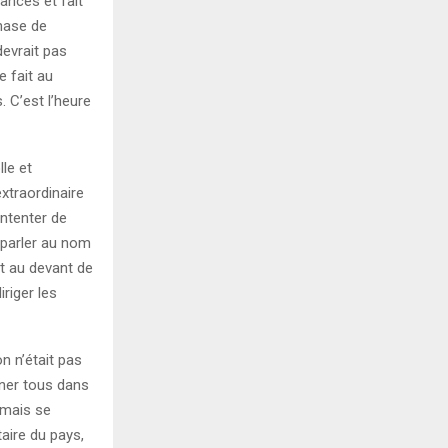
iances et fait
hase de
evrait pas
e fait au
. C’est l’heure
le et
xtraordinaire
ontenter de
 parler au nom
t au devant de
riger les
n n’était pas
nner tous dans
 mais se
aire du pays,