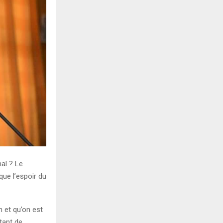
nal ? Le
ue l’espoir du
n et qu’on est
tant de