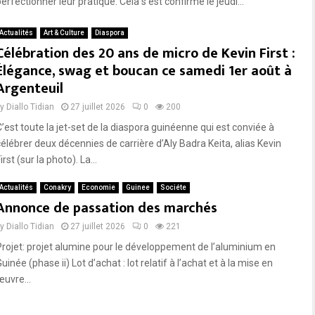
erfectionner leur pratique. Cela s’est confirmé le jeudi...
Actualités
Art & Culture
Diaspora
Célébration des 20 ans de micro de Kevin First :
Élégance, swag et boucan ce samedi 1er août à
Argenteuil
by
Diallo Tidian
27 juillet 2026
0
200
C’est toute la jet-set de la diaspora guinéenne qui est conviée à
célébrer deux décennies de carrière d’Aly Badra Keita, alias Kevin
irst (sur la photo). La...
Actualités
Conakry
Economie
Guinee
Sociéte
Annonce de passation des marchés
by
Diallo Tidian
27 juillet 2026
0
221
Projet: projet alumine pour le développement de l’aluminium en
uinée (phase ii) Lot d’achat : lot relatif à l’achat et à la mise en
œuvre...