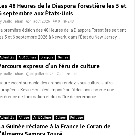
Les 48 Heures de la Diaspora forestière les 5 et
6 septembre aux États-Unis
by
Diallo Tidian
1 août 2026
0
243
La première édition des 48 Heures de la Diaspora Forestière se tient
les 5 et 6 septembre 2026 à Newark, dans l’État du New Jersey....
Actualités
Art & Culture
Diaspora
Guinee
Parcours express d’un féru de culture
by
Diallo Tidian
30 juillet 2026
0
118
Figure incontournable des grands rendez-vous culturels afro-
européens, Kevin First s’est imposé au fil des ans comme une
référence de l’animation et du maître de cérémonie....
Actualités
Afrique
Art & Culture
Guinee
Politique
La Guinée réclame à la France le Coran de
l’Almamy Samory Touré