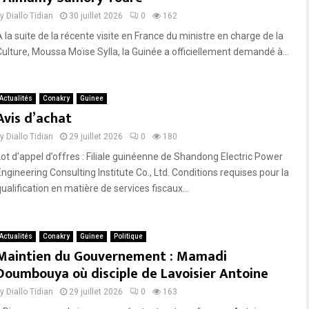
by
Diallo Tidian
30 juillet 2026
0
162
À la suite de la récente visite en France du ministre en charge de la
Culture, Moussa Moïse Sylla, la Guinée a officiellement demandé à...
Actualités
Conakry
Guinee
Avis d’achat
by
Diallo Tidian
29 juillet 2026
0
180
Lot d’appel d’offres : Filiale guinéenne de Shandong Electric Power
Engineering Consulting Institute Co., Ltd. Conditions requises pour la
ualification en matière de services fiscaux...
Actualités
Conakry
Guinee
Politique
Maintien du Gouvernement : Mamadi
Doumbouya où disciple de Lavoisier Antoine
by
Diallo Tidian
29 juillet 2026
0
163