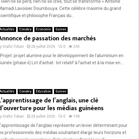
« Rien ne se perd, rien ne se crée, tout se transforme » Antoine
Mamadi Lavoisier Doumbouya. Cette célèbre maxime du grand
cientifique et philosophe Français du...
Actualités
Conakry
Economie
Guinee
Annonce de passation des marchés
by
Diallo Tidian
28 juillet 2026
0
243
Projet: projet alumine pour le développement de l’aluminium en
uinée (phase ii) Lot d’achat : lot relatif à l’achat et à la mise en...
Actualités
Conakry
Education
Guinee
L’apprentissage de l’anglais, une clé
d’ouverture pour les médias guinéens
by
Diallo Tidian
28 juillet 2026
0
198
L’apprentissage de l’anglais représente un levier déterminant pour
les professionnels des médias souhaitant élargir leurs horizons et