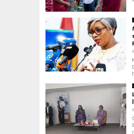
l
C
r