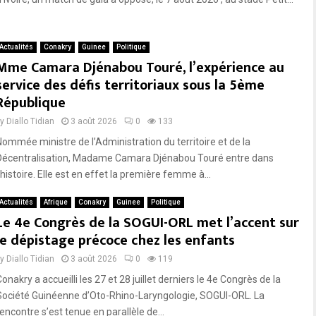
Actualités
Conakry
Guinee
Politique
Mme Camara Djénabou Touré, l’expérience au
service des défis territoriaux sous la 5ème
République
by
Diallo Tidian
3 août 2026
0
133
Nommée ministre de l’Administration du territoire et de la
Décentralisation, Madame Camara Djénabou Touré entre dans
’histoire. Elle est en effet la première femme à...
Actualités
Afrique
Conakry
Guinee
Politique
Le 4e Congrès de la SOGUI-ORL met l’accent sur
le dépistage précoce chez les enfants
by
Diallo Tidian
3 août 2026
0
119
onakry a accueilli les 27 et 28 juillet derniers le 4e Congrès de la
Société Guinéenne d’Oto-Rhino-Laryngologie, SOGUI-ORL. La
encontre s’est tenue en parallèle de...