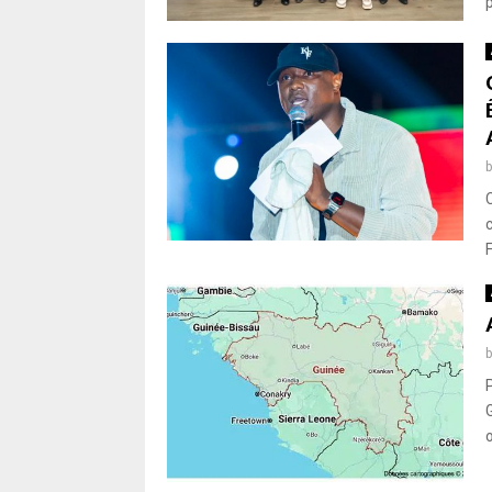
p
F
G