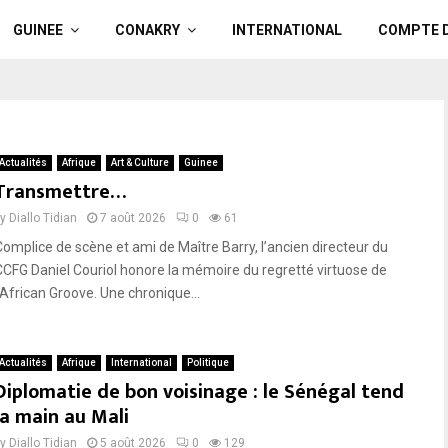
GUINEE
CONAKRY
INTERNATIONAL
COMPTE 
Actualités
Afrique
Art & Culture
Guinee
Transmettre…
by
Diallo Tidian
7 août 2026
0
61
Complice de scène et ami de Maître Barry, l’ancien directeur du
CCFG Daniel Couriol honore la mémoire du regretté virtuose de
l’African Groove. Une chronique...
Actualités
Afrique
International
Politique
Diplomatie de bon voisinage : le Sénégal tend
la main au Mali
by
Diallo Tidian
5 août 2026
0
129