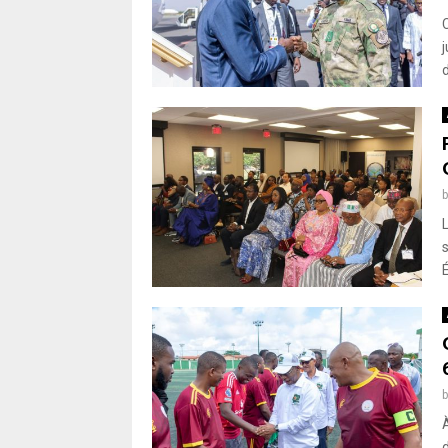
j
d
d