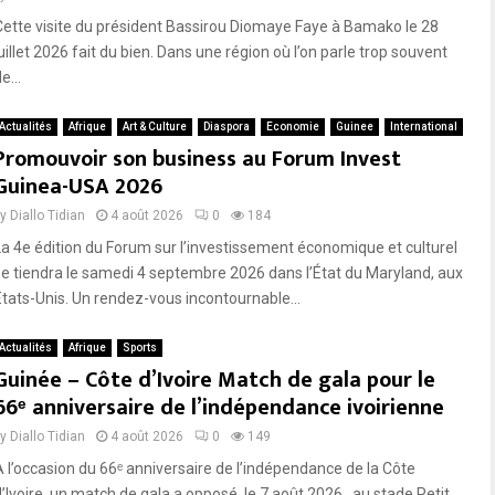
Cette visite du président Bassirou Diomaye Faye à Bamako le 28
uillet 2026 fait du bien. Dans une région où l’on parle trop souvent
e...
Actualités
Afrique
Art & Culture
Diaspora
Economie
Guinee
International
Promouvoir son business au Forum Invest
Guinea-USA 2026
by
Diallo Tidian
4 août 2026
0
184
La 4e édition du Forum sur l’investissement économique et culturel
se tiendra le samedi 4 septembre 2026 dans l’État du Maryland, aux
États-Unis. Un rendez-vous incontournable...
Actualités
Afrique
Sports
Guinée – Côte d’Ivoire Match de gala pour le
66ᵉ anniversaire de l’indépendance ivoirienne
by
Diallo Tidian
4 août 2026
0
149
À l’occasion du 66ᵉ anniversaire de l’indépendance de la Côte
’Ivoire, un match de gala a opposé, le 7 août 2026 , au stade Petit...