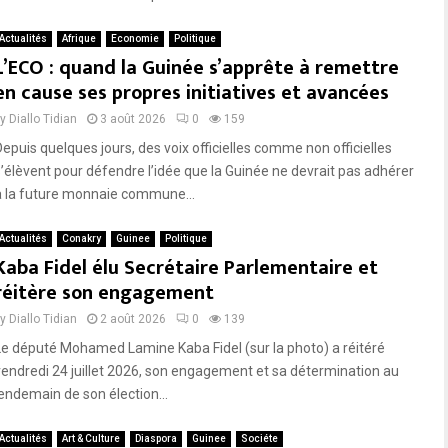
Actualités
Afrique
Economie
Politique
L’ECO : quand la Guinée s’apprête à remettre
en cause ses propres initiatives et avancées
by
Diallo Tidian
3 août 2026
0
159
Depuis quelques jours, des voix officielles comme non officielles
s’élèvent pour défendre l’idée que la Guinée ne devrait pas adhérer
à la future monnaie commune...
Actualités
Conakry
Guinee
Politique
Kaba Fidel élu Secrétaire Parlementaire et
réitère son engagement
by
Diallo Tidian
2 août 2026
0
139
Le député Mohamed Lamine Kaba Fidel (sur la photo) a réitéré
vendredi 24 juillet 2026, son engagement et sa détermination au
lendemain de son élection...
Actualités
Art & Culture
Diaspora
Guinee
Sociéte