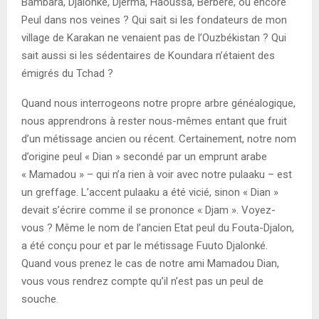
Bambara, Djalonké, Djerma, Haoussa, Berbère, ou encore
Peul dans nos veines ? Qui sait si les fondateurs de mon
village de Karakan ne venaient pas de l’Ouzbékistan ? Qui
sait aussi si les sédentaires de Koundara n’étaient des
émigrés du Tchad ?
Quand nous interrogeons notre propre arbre généalogique,
nous apprendrons à rester nous-mêmes entant que fruit
d’un métissage ancien ou récent. Certainement, notre nom
d’origine peul « Dian » secondé par un emprunt arabe
« Mamadou » – qui n’a rien à voir avec notre pulaaku – est
un greffage. L’accent pulaaku a été vicié, sinon « Dian »
devait s’écrire comme il se prononce « Djam ». Voyez-
vous ? Même le nom de l’ancien Etat peul du Fouta-Djalon,
a été conçu pour et par le métissage Fuuto Djalonké.
Quand vous prenez le cas de notre ami Mamadou Dian,
vous vous rendrez compte qu’il n’est pas un peul de
souche.