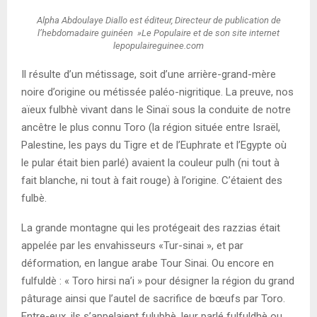
Alpha Abdoulaye Diallo est éditeur, Directeur de publication de
l’hebdomadaire guinéen »Le Populaire et de son site internet
lepopulaireguinee.com
Il résulte d’un métissage, soit d’une arrière-grand-mère
noire d’origine ou métissée paléo-nigritique. La preuve, nos
aïeux fulbhè vivant dans le Sinaï sous la conduite de notre
ancêtre le plus connu Toro (la région située entre Israël,
Palestine, les pays du Tigre et de l’Euphrate et l’Egypte où
le pular était bien parlé) avaient la couleur pulh (ni tout à
fait blanche, ni tout à fait rouge) à l’origine. C’étaient des
fulbè.
La grande montagne qui les protégeait des razzias était
appelée par les envahisseurs «Tur-sinai », et par
déformation, en langue arabe Tour Sinai. Ou encore en
fulfuldè : « Toro hirsi na’i » pour désigner la région du grand
pâturage ainsi que l’autel de sacrifice de bœufs par Toro.
Entre-eux, ils s’appelaient fulubhè, leur parlé fulfuldhè ou