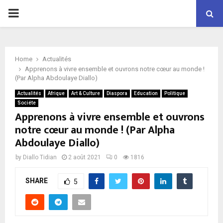
P
R
Home
Actualités
I
Apprenons à vivre ensemble et ouvrons notre cœur au monde !
(Par Alpha Abdoulaye Diallo)
M
Actualités
Afrique
Art & Culture
Diaspora
Education
Politique
Sociéte
Apprenons à vivre ensemble et ouvrons
A
notre cœur au monde ! (Par Alpha
Abdoulaye Diallo)
R
by
Diallo Tidian
2 août 2021
0
1816
Y
SHARE
5
M