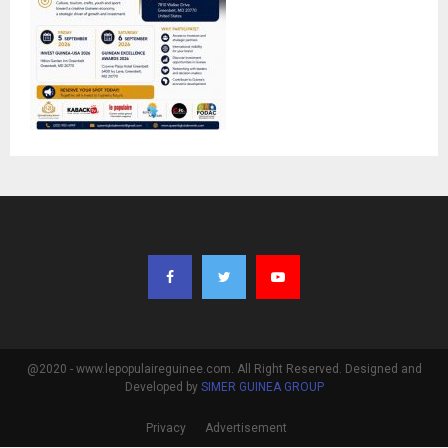
@2020 - www.lepopulaireguinee.com. All Right Reserved. Designed and
Developed by
SIMER GUINEA GROUP
Privacy
Advertisement