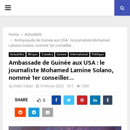
P
R
Home
Actualités
I
Ambassade de Guinée aux USA : le journaliste Mohamed
Lamine Solano, nommé 1er conseiller…
M
Actualités
Afrique
Conakry
Guinee
International
Politique
Ambassade de Guinée aux USA : le
journaliste Mohamed Lamine Solano,
A
nommé 1er conseiller…
R
by
Diallo Tidian
10 février 2022
0
1000
SHARE
Y
0
M