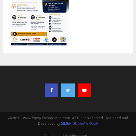
@2020 - www.lepopulaireguinee.com. All Right Reserved. Designed and
Developed by
SIMER GUINEA GROUP
Privacy
Advertisement