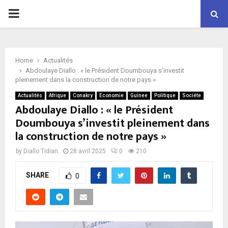
P
R
Home
Actualités
I
Abdoulaye Diallo : « le Président Doumbouya s’investit
pleinement dans la construction de notre pays »
M
Actualités
Afrique
Conakry
Economie
Guinee
Politique
Sociéte
Abdoulaye Diallo : « le Président
Doumbouya s’investit pleinement dans
A
la construction de notre pays »
R
by
Diallo Tidian
28 avril 2025
0
210
SHARE
Y
0
M