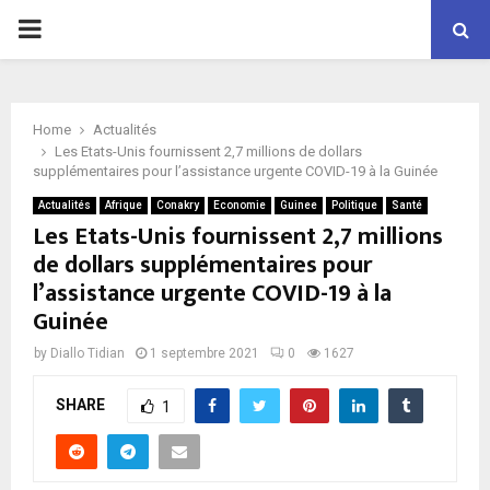
P
R
Home
Actualités
I
Les Etats-Unis fournissent 2,7 millions de dollars
supplémentaires pour l’assistance urgente COVID-19 à la Guinée
M
Actualités
Afrique
Conakry
Economie
Guinee
Politique
Santé
Les Etats-Unis fournissent 2,7 millions
de dollars supplémentaires pour
A
l’assistance urgente COVID-19 à la
Guinée
R
by
Diallo Tidian
1 septembre 2021
0
1627
Y
SHARE
1
M