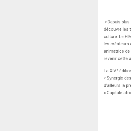
.«
Depuis plus 
découvre les ta
culture. Le F
les créateurs 
animatrice de
revenir cette 
e
La XIV
éditio
«
Synergie des
d’ailleurs la 
«
Capitale afri