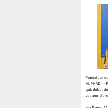
Fondateur du 
ALPHADI, «
P
qui, début dé
vecteur d’em
.
par Bruno F