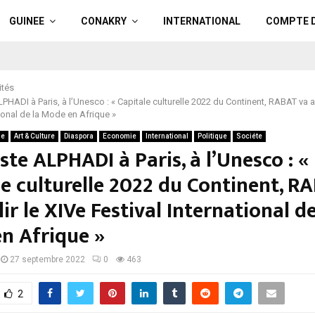
GUINEE
CONAKRY
INTERNATIONAL
COMPTE 
ités
LPHADI à Paris, à l’Unesco : « Capitale culturelle 2022 du Continent, RABAT va ac
tional de la Mode en Afrique »
ue
Art & Culture
Diaspora
Economie
International
Politique
Sociéte
iste ALPHADI à Paris, à l’Unesco : «
le culturelle 2022 du Continent, R
lir le XIVe Festival International de
n Afrique »
27 septembre 2022
0
463
2