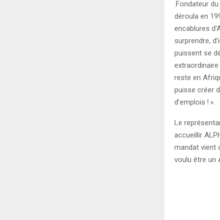
.Fondateur du 
déroula en 199
encablures d’
surprendre, d’
puissent se d
extraordinaire
reste en Afriq
puisse créer d
d’emplois
!
».
Le représentan
accueillir ALP
mandat vient d
voulu être un 