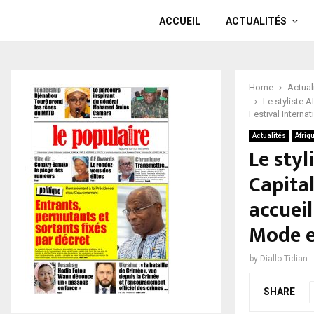
ACCUEIL
ACTUALITÉS
Home
Actual
Le styliste A
Festival Interna
Actualités
Afriq
Le styl
Capita
accueil
Mode e
by
Diallo Tidian
SHARE