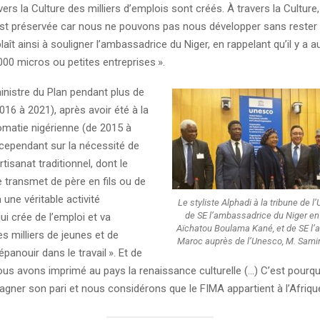
ers la Culture des milliers d’emplois sont créés. À travers la Culture, 
 est préservée car nous ne pouvons pas nous développer sans rester
plaît ainsi à souligner l’ambassadrice du Niger, en rappelant qu’il y a a
000 micros ou petites entreprises
».
ministre du Plan pendant plus de
016 à 2021), après avoir été à la
lomatie nigérienne (de 2015 à
 cependant sur la nécessité de
rtisanat traditionnel, dont le
e transmet de père en fils ou de
à une véritable activité
Le styliste Alphadi à la tribune de l
de SE l’ambassadrice du Niger e
i crée de l’emploi et va
Aïchatou Boulama Kané, et de SE l
s milliers de jeunes et de
Maroc auprès de l’Unesco, M. Sami
panouir dans le travail
». Et de
us avons imprimé au pays la renaissance culturelle (…) C’est pourqu
agner son pari et nous considérons que le FIMA appartient à l’Afriqu