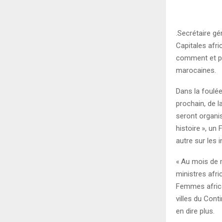
.Secrétaire g
Capitales afri
comment et pou
marocaines.
Dans la foulée
prochain, de 
seront organi
histoire
», un 
autre sur les i
«
Au mois de m
ministres afri
Femmes africa
villes du Cont
en dire plus.