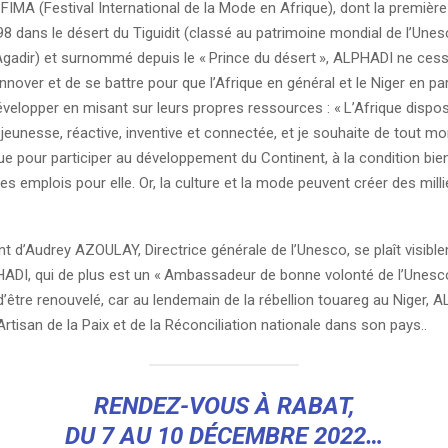
FIMA (Festival International de la Mode en Afrique), dont la première
8 dans le désert du Tiguidit (classé au patrimoine mondial de l’Unes
Agadir) et surnommé depuis le «
Prince du désert
», ALPHADI ne ces
innover et de se battre pour que l’Afrique en général et le Niger en par
évelopper en misant sur leurs propres ressources : «
L’Afrique dispo
 jeunesse, réactive, inventive et connectée, et je souhaite de tout m
ue pour participer au développement du Continent, à la condition bien
es emplois pour elle. Or, la culture et la mode peuvent créer des milli
t d’Audrey AZOULAY, Directrice générale de l’Unesco, se plaît visibl
HADI, qui de plus est un «
Ambassadeur de bonne volonté de l’Unesc
’être renouvelé, car au lendemain de la rébellion touareg au Niger, 
Artisan de la Paix et de la Réconciliation nationale dans son pays..
RENDEZ-VOUS À RABAT,
DU 7 AU 10 DÉCEMBRE 2022…