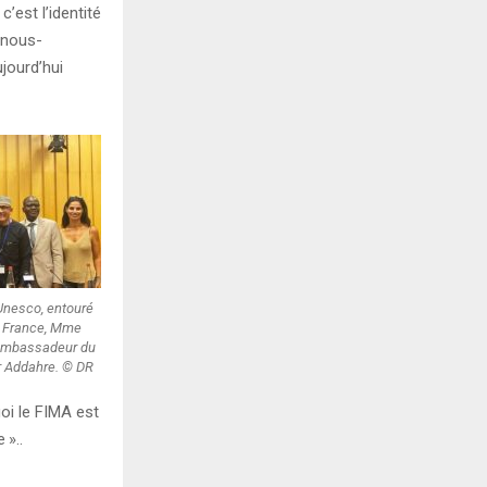
c’est l’identité
 nous-
ujourd’hui
’Unesco, entouré
n France, Mme
’ambassadeur du
r Addahre. © DR
oi le FIMA est
e
»..