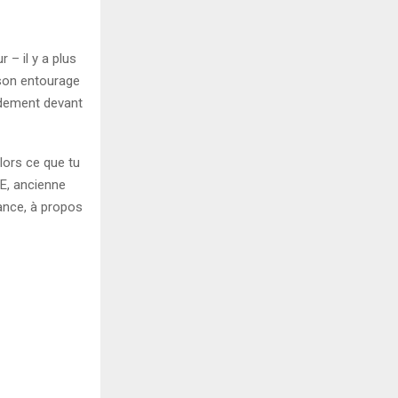
– il y a plus
t son entourage
pidement devant
lors ce que tu
E, ancienne
ance, à propos