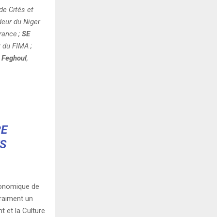
de Cités et
eur du Niger
rance
;
SE
r du FIMA
;
 Feghoul
,
RE
S
conomique de
vraiment un
 et la Culture