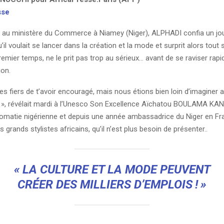
sse
e au ministère du Commerce à Niamey (Niger), ALPHADI confia un jour 
’il voulait se lancer dans la création et la mode et surprit alors tou
remier temps, ne le prit pas trop au sérieux… avant de se raviser ra
ion.
fiers de t’avoir encouragé, mais nous étions bien loin d’imaginer a
», révélait mardi à l’Unesco Son Excellence Aïchatou BOULAMA KAN
plomatie nigérienne et depuis une année ambassadrice du Niger en Fr
s grands stylistes africains, qu’il n’est plus besoin de présenter..
«
LA CULTURE ET LA MODE PEUVENT
CRÉER DES MILLIERS D’EMPLOIS
!
»