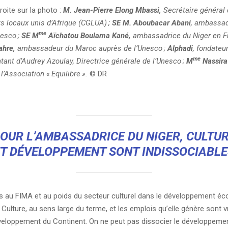
oite sur la photo :
M. Jean-Pierre Elong Mbassi,
Secrétaire général 
 locaux unis d’Afrique (CGLUA)
;
SE M. Aboubacar Abani
, ambassad
me
nesco
;
SE M
Aïchatou Boulama Kané,
ambassadrice du Niger en F
ahre,
ambassadeur du Maroc auprès de l’Unesco
;
Alphadi
, fondateu
me
tant d’Audrey Azoulay, Directrice générale de l’Unesco
;
M
Nassira
l’Association «
Equilibre
».
© DR
OUR L’AMBASSADRICE DU NIGER, CULTU
ET DÉVELOPPEMENT SONT INDISSOCIABLE
s au FIMA et au poids du secteur culturel dans le développement é
 Culture, au sens large du terme, et les emplois qu’elle génère sont 
veloppement du Continent. On ne peut pas dissocier le développement