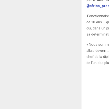
@africa_pre
.Fonctionnair
de 30 ans – qu
qui, dans un p
sa déterminat
«
Nous sommes 
allais devenir…
chef de la di
de l’un des plu