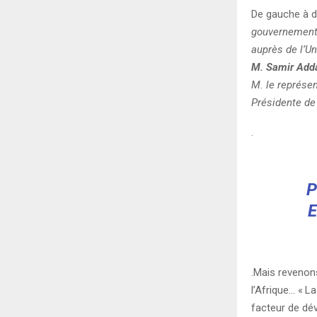
De gauche à dr
gouvernements
auprès de l’U
M. Samir Add
M. le représen
Présidente de 
.
P
.Mais revenon
l’Afrique… «
La
facteur de dé