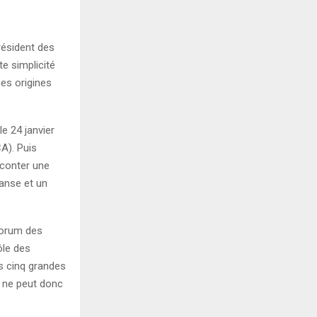
résident des
e simplicité
ues origines
le 24 janvier
A). Puis
aconter une
danse et un
Forum des
ôle des
s cinq grandes
Il ne peut donc