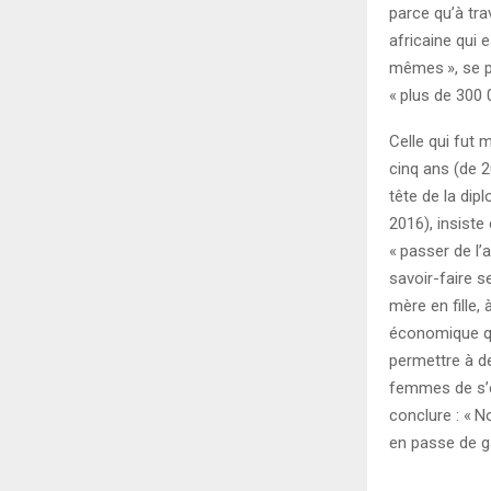
parce qu’à trav
africaine qui
mêmes
», se 
«
plus de 300 
Celle qui fut 
cinq ans (de 2
tête de la dip
2016), insiste
«
passer de l’a
savoir-faire s
mère en fille, 
économique qu
permettre à de
femmes de s’é
conclure : «
No
en passe de g