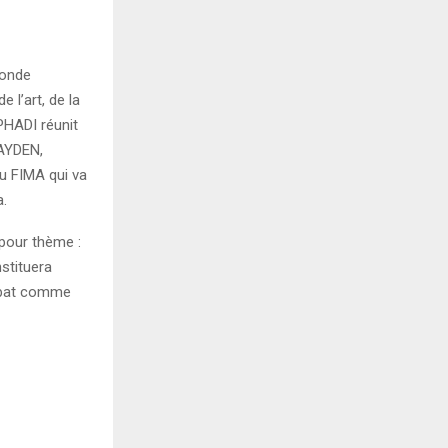
monde
e l’art, de la
PHADI réunit
 AYDEN,
du FIMA qui va
a.
 pour thème :
stituera
Rabat comme