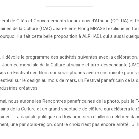
énéral de Cités et Gouvernements locaux unis d’Afrique (CGLUA) et P
caines de la Culture (CAC) Jean-Pierre Elong MBASSI explique en tout
rquoi il a fait cette belle proposition à ALPHADI, qui a aussi quelq
, il dévoile le programme des activités suivantes avec la célébration, 
la Journée mondiale de la Culture africaine et afro-descendante (JMC
sés un Festival des films sur smartphones avec «
une minute pour r
Festival sur le design au mois de mars, un Festival panafricain de la 
ndustries créatives.
ai, nous aurons les Rencontres panafricaines de la photo, puis le 
cains de la Culture et un grand spectacle de clôture qui célébrera le r
ines… La capitale politique du Royaume sera d’ailleurs célébrée dan
inent, une par sous-région, dont le choix n’est pas encore arrêté…
». 