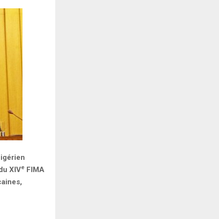
nigérien
e
du XIV
FIMA
caines,