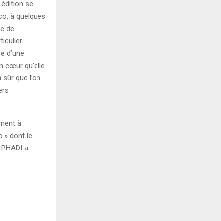
 édition se
co, à quelques
se de
ticulier
se d’une
on cœur qu’elle
 sûr que l’on
ers
ement à
o
» dont le
ALPHADI a