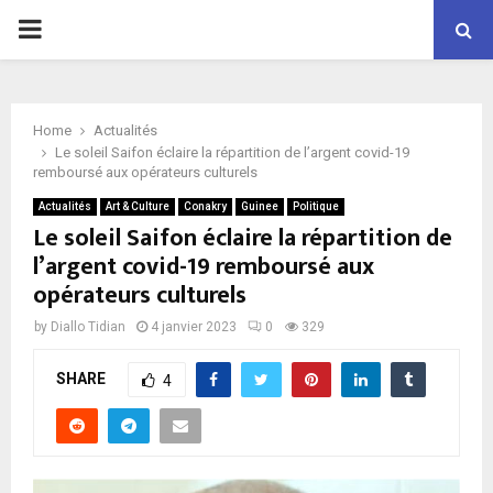
P
R
Home
Actualités
I
Le soleil Saifon éclaire la répartition de l’argent covid-19
remboursé aux opérateurs culturels
M
Actualités
Art & Culture
Conakry
Guinee
Politique
Le soleil Saifon éclaire la répartition de
l’argent covid-19 remboursé aux
A
opérateurs culturels
R
by
Diallo Tidian
4 janvier 2023
0
329
SHARE
Y
4
M