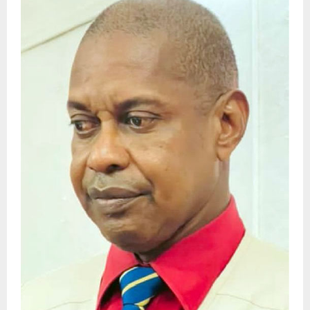
E
N
U