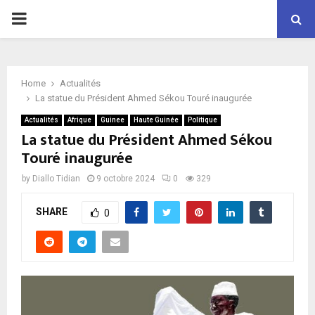
P
R
Home
Actualités
I
La statue du Président Ahmed Sékou Touré inaugurée
Actualités
Afrique
Guinee
Haute Guinée
Politique
M
La statue du Président Ahmed Sékou
Touré inaugurée
A
by
Diallo Tidian
9 octobre 2024
0
329
R
SHARE
0
Y
M