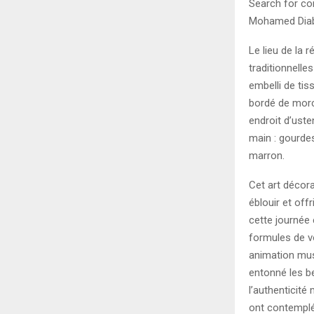
Search for co
Mohamed Diab
Le lieu de la 
traditionnelle
embelli de tis
bordé de morc
endroit d’uste
main : gourde
marron.
Cet art décora
éblouir et offr
cette journée 
formules de v
animation musi
entonné les b
l’authenticité
ont contemplé 