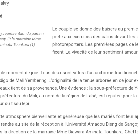
akry.
té
Le couple se donne des baisers au premier 
 représentant du parrain
prête aux exercices des câlins devant les 
ssy. Et la marraine Mme
photoreporters. Les premières pages de le
minata Tounkara (1)
fixent. La vivacité de leur sentiment amou
ble moment de joie. Tous deux sont vêtus d’un uniforme traditionnel
digo de Mali Yembering. L’originalité de la tenue arborée en ce jour e
reaux tient de sa provenance. Une évidence : la sous-préfecture de 
 préfecture du Mali, au nord de la région de Labé, est réputée pour la
r du tissu lépi.
te atmosphère bienveillante et généreuse que les mariés font leur a
 rendre au site de la réception à l’Université Amadou Dieng de Sango
us la direction de la marraine Mme Diawara Aminata Tounkara, Cheffe