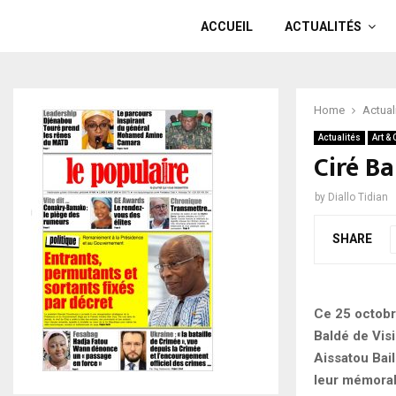
ACCUEIL
ACTUALITÉS
Home
Actual
Actualités
Art & 
Ciré B
by
Diallo Tidian
SHARE
Ce 25 octobr
Baldé de Visi
Aissatou Bail
leur mémorab