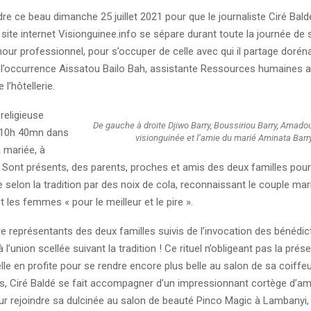
endre ce beau dimanche 25 juillet 2021 pour que le journaliste Ciré Bald
 site internet Visionguinee.info se sépare durant toute la journée de 
mour professionnel, pour s’occuper de celle avec qui il partage dorén
’occurrence Aissatou Bailo Bah, assistante Ressources humaines a
l’hôtellerie.
religieuse
De gauche à droite Djiwo Barry, Boussiriou Barry, Amadou
10h 40mn dans
visionguinée et l’amie du marié Aminata Barry
a mariée, à
Sont présents, des parents, proches et amis des deux familles pour s
e selon la tradition par des noix de cola, reconnaissant le couple mar
les femmes « pour le meilleur et le pire ».
 représentants des deux familles suivis de l’invocation des bénédict
à l’union scellée suivant la tradition ! Ce rituel n’obligeant pas la pré
elle en profite pour se rendre encore plus belle au salon de sa coiffe
s, Ciré Baldé se fait accompagner d’un impressionnant cortège d’amis
r rejoindre sa dulcinée au salon de beauté Pinco Magic à Lambany