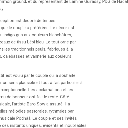
mmon ground, et du représentant de Lamine Guirassy, PDG de Hada
y.
réception est décoré de tenues
s que le couple a préférées. Le décor est
su indigo gris aux couleurs blanchâtres,
eaux de tissu Lépi bleu. Le tout orné par
nsiles traditionnels peuls, fabriqués à la
s, calebasses et vannerie aux couleurs
tif est voulu par le couple qui a souhaité
ir un sens plausible et tout à fait particulier à
exceptionnelle. Les acclamations et les
œu de bonheur ont fait le reste. Côté
cale, l’artiste Baro Sow a assuré. Il a
elles mélodies pastorales, rythmées par
 musicale Pôdhââ. Le couple et ses invités
ces instants uniques, évidents et inoubliables.