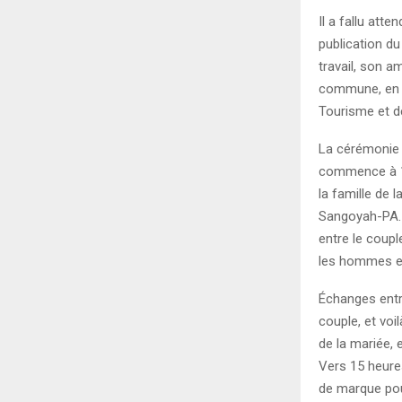
Il a fallu att
publication du
travail, son a
commune, en l
Tourisme et de 
La cérémonie 
commence à 
la famille de l
Sangoyah-PA. 
entre le coupl
les hommes et 
Échanges entre
couple, et voil
de la mariée, 
Vers 15 heure
de marque pou