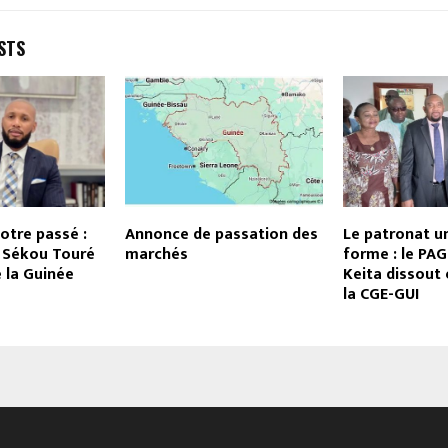
STS
notre passé :
Annonce de passation des
Le patronat un
t Sékou Touré
marchés
forme : le PAG
e la Guinée
Keita dissout 
la CGE-GUI