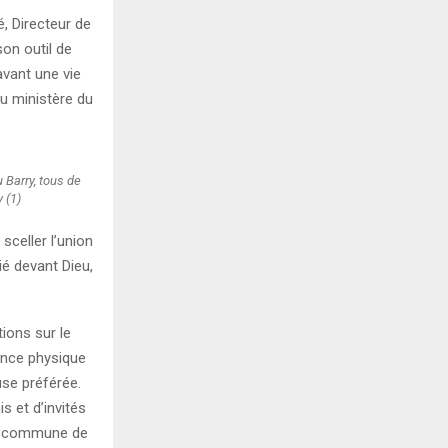
é, Directeur de
son outil de
avant une vie
u ministère du
 Barry, tous de
 (1)
celler l’union
ié devant Dieu,
ions sur le
sence physique
use préférée.
 et d’invités
i, commune de