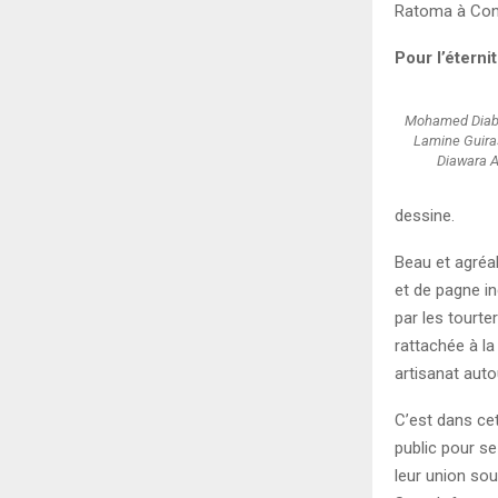
Ratoma à Con
Pour l’éterni
Mohamed Diaby,
Lamine Guira
Diawara A
dessine.
Beau et agréa
et de pagne in
par les tourte
rattachée à la
artisanat autou
C’est dans cet
public pour se
leur union so