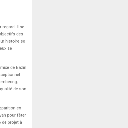
regard. Il se
objectifs des
ur histoire se
reux se
 mixé de Bazin
xceptionnel
Yembering,
 qualité de son
pparition en
yah pour fêter
 de projet à