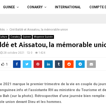
GUINEE
CONAKRY
INTERNATIONAL
COMPTE 
ités
Ciré Baldé et Aissatou, la mémorable union
Culture
Conakry
Guinee
Moyenne Guinée
aldé et Aissatou, la mémorable uni
28 octobre 2021
0
1424
1
e 2021 marque le premier trimestre de la vie en couple du journ
onguinee.info et l’assistante RH au ministère du Tourisme et de 
o Bah (sur la photo). Rétrospective d’une journée bien remplie 
le union devant Dieu et les hommes.