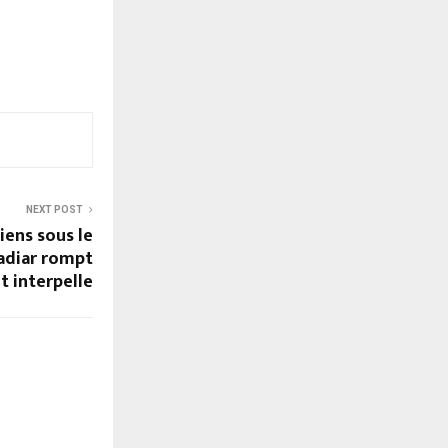
NEXT POST
iens sous le
adiar rompt
et interpelle